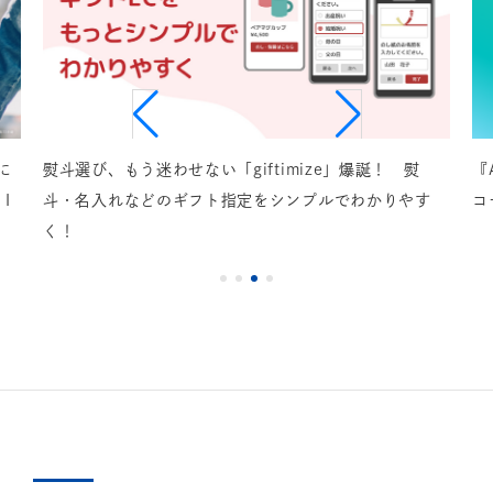
熨斗選び、もう迷わせない「giftimize」爆誕！ 熨
『AnyG
斗・名入れなどのギフト指定をシンプルでわかりやす
コードで
く！