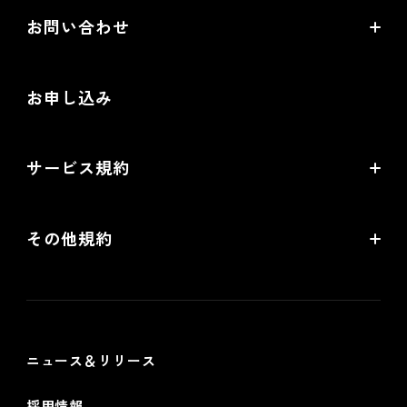
EC情報メディア
お問い合わせ
EC制作パートナー一覧
お役立ち動画
お問い合わせ
制作会社向けパートナー制度
お申し込み
導入検討Webミーティング
無料トライアル
サービス規約
リアル店舗の会員統合をご検討の方
futureshopサービス規約
その他規約
futureshop omni-channelサービス規約
個人情報保護方針
情報セキュリティ基本方針
ニュース＆リリース
採用情報