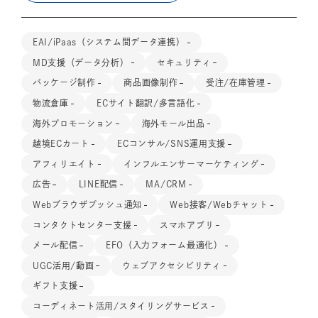
EAI/iPaas（システム間データ連携）
MD支援（データ分析）
セキュリティ
パッケージ制作
商品画像制作
受注/在庫管理
物流倉庫
ECサイト翻訳/多言語化
海外プロモーション
海外モール出品
越境ECカート
ECコンサル/SNS運用支援
アフィリエイト
インフルエンサーマーケティング
広告
LINE配信
MA/CRM
Webブラウザプッシュ通知
Web接客/Webチャット
コンタクトセンター支援
スマホアプリ
メール配信
EFO（入力フォーム最適化）
UGC活用/動画
ウェブアクセシビリティ
ギフト支援
コーディネート活用/スタイリングサービス