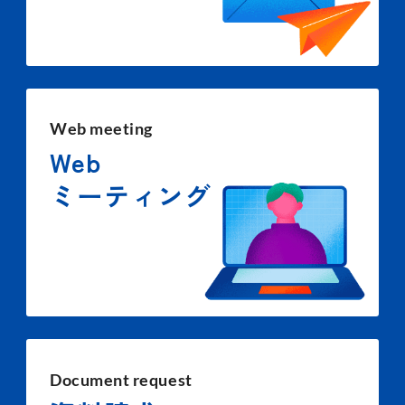
Web meeting
Web
ミーティング
Document request