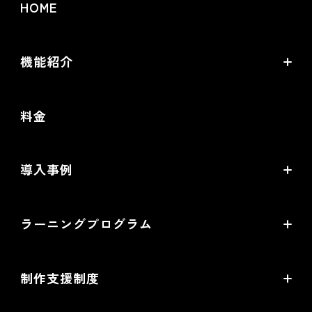
HOME
機能紹介
futureshopの強み
料金
オムニチャネル・OMO
commerce creator
導入事例
機能一覧
導入企業インタビュー
ラーニングプログラム
提携サービス一覧
導入企業一覧
ラーニングプログラムとは
開発中機能の一覧
制作支援制度
オープンセミナー一覧
EC事業支援体制