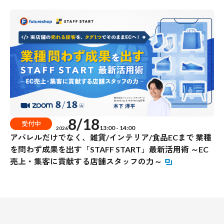
8/18
受付中
13:00 - 14:00
2026
アパレルだけでなく、雑貨/インテリア/食品ECまで 業種
を問わず成果を出す「STAFF START」最新活用術 ～EC
売上・集客に貢献する店舗スタッフの力～