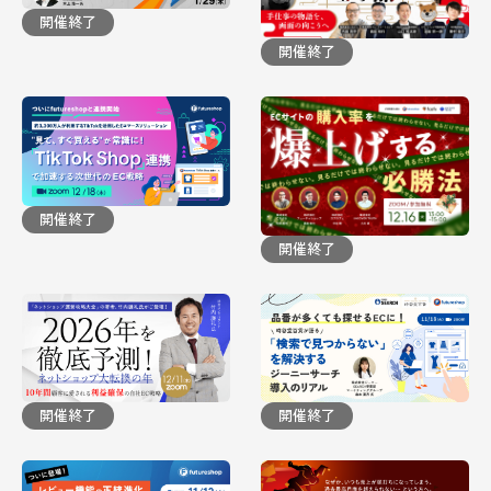
開催終了
開催終了
開催終了
開催終了
開催終了
開催終了