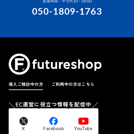
営業時間：平日9:30 - 18:00
050-1809-1763
導入ご検討中の方
ご利用中の方はこちら
EC運営に役立つ情報を配信中
X
Facebook
YouTube