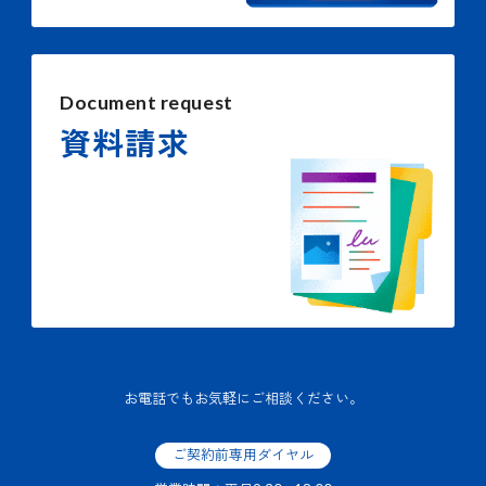
Document request
資料請求
お電話でもお気軽にご相談ください。
ご契約前専用ダイヤル