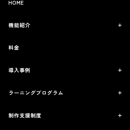
HOME
機能紹介
futureshopの強み
料金
オムニチャネル・OMO
commerce creator
導入事例
機能一覧
導入企業インタビュー
ラーニングプログラム
提携サービス一覧
導入企業一覧
ラーニングプログラムとは
開発中機能の一覧
制作支援制度
オープンセミナー一覧
EC事業支援体制