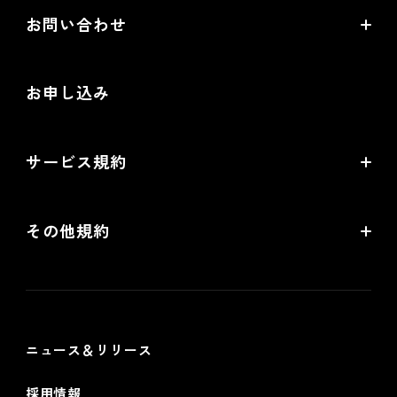
EC情報メディア
お問い合わせ
EC制作パートナー一覧
お役立ち動画
お問い合わせ
制作会社向けパートナー制度
お申し込み
導入検討Webミーティング
無料トライアル
サービス規約
リアル店舗の会員統合をご検討の方
futureshopサービス規約
その他規約
futureshop omni-channelサービス規約
個人情報保護方針
情報セキュリティ基本方針
ニュース＆リリース
採用情報