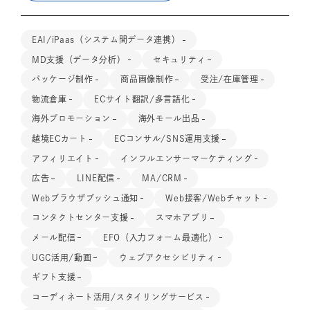
EAI/iPaas（システム間データ連携）
MD支援（データ分析）
セキュリティ
パッケージ制作
商品画像制作
受注/在庫管理
物流倉庫
ECサイト翻訳/多言語化
海外プロモーション
海外モール出品
越境ECカート
ECコンサル/SNS運用支援
アフィリエイト
インフルエンサーマーケティング
広告
LINE配信
MA/CRM
Webブラウザプッシュ通知
Web接客/Webチャット
コンタクトセンター支援
スマホアプリ
メール配信
EFO（入力フォーム最適化）
UGC活用/動画
ウェブアクセシビリティ
ギフト支援
コーディネート活用/スタイリングサービス