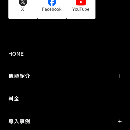
X
Facebook
YouTube
HOME
機能紹介
futureshopの強み
料金
オムニチャネル・OMO
commerce creator
導入事例
機能一覧