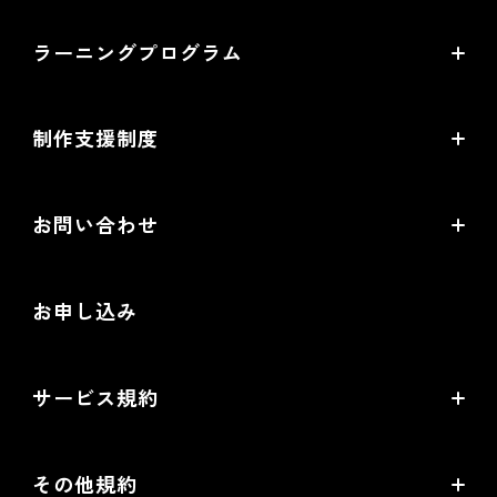
導入企業インタビュー
ラーニングプログラム
提携サービス一覧
導入企業一覧
ラーニングプログラムとは
開発中機能の一覧
制作支援制度
オープンセミナー一覧
EC事業支援体制
EC情報メディア
お問い合わせ
EC制作パートナー一覧
お役立ち動画
お問い合わせ
制作会社向けパートナー制度
お申し込み
導入検討Webミーティング
無料トライアル
サービス規約
リアル店舗の会員統合をご検討の方
futureshopサービス規約
その他規約
futureshop omni-channelサービス規約