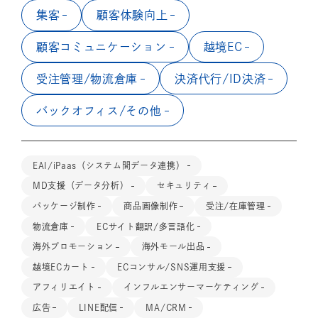
集客
顧客体験向上
顧客コミュニケーション
越境EC
受注管理/物流倉庫
決済代行/ID決済
バックオフィス/その他
EAI/iPaas（システム間データ連携）
MD支援（データ分析）
セキュリティ
パッケージ制作
商品画像制作
受注/在庫管理
物流倉庫
ECサイト翻訳/多言語化
海外プロモーション
海外モール出品
越境ECカート
ECコンサル/SNS運用支援
アフィリエイト
インフルエンサーマーケティング
広告
LINE配信
MA/CRM