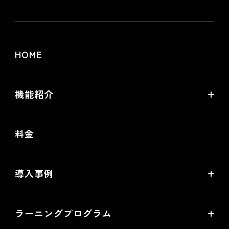
HOME
機能紹介
futureshopの強み
料金
オムニチャネル・OMO
commerce creator
導入事例
機能一覧
導入企業インタビュー
ラーニングプログラム
提携サービス一覧
導入企業一覧