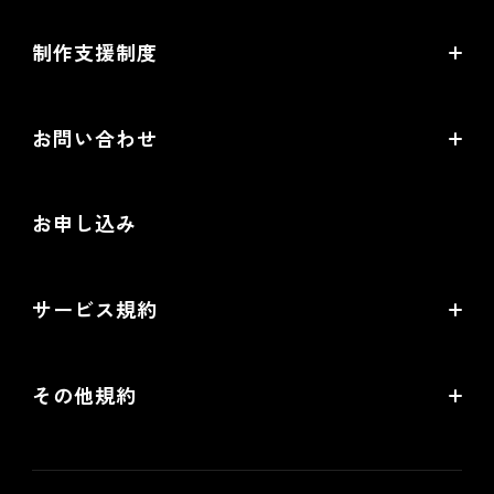
ラーニングプログラムとは
開発中機能の一覧
制作支援制度
オープンセミナー一覧
EC事業支援体制
EC情報メディア
お問い合わせ
EC制作パートナー一覧
お役立ち動画
お問い合わせ
制作会社向けパートナー制度
お申し込み
導入検討Webミーティング
無料トライアル
サービス規約
リアル店舗の会員統合をご検討の方
futureshopサービス規約
その他規約
futureshop omni-channelサービス規約
個人情報保護方針
情報セキュリティ基本方針