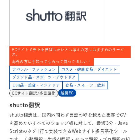
ECサイトで売上を伸ばしたいとお考えの方におすすめのサービ
ス。
海外の方にも知ってもらって買ってほしい！
アパレル・ファッション
コスメ・健康食品・ダイエット
ブランド品・スポーツ・アウトドア
日用品・雑貨・インテリア
食品・スイーツ・飲料
越境EC
ECサイト翻訳/多言語化
shutto翻訳
shutto翻訳は、国内外問わず言語の壁を越えた集客でCV
を高めたいすべてのショップ様に対して、最短3分・Java
Scriptのタグ1行で実装できるWebサイト多言語化ツール
です。 自動翻訳・生成AI翻訳・セルフ翻訳・プロ翻訳の組