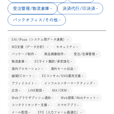
受注管理/物流倉庫
決済代行/ID決済
バックオフィス/その他
EAI/iPaas（システム間データ連携）
MD支援（データ分析）
セキュリティ
パッケージ制作
商品画像制作
受注/在庫管理
物流倉庫
ECサイト翻訳/多言語化
海外プロモーション
海外モール出品
越境ECカート
ECコンサル/SNS運用支援
アフィリエイト
インフルエンサーマーケティング
広告
LINE配信
MA/CRM
Webブラウザプッシュ通知
Web接客/Webチャット
コンタクトセンター支援
スマホアプリ
メール配信
EFO（入力フォーム最適化）