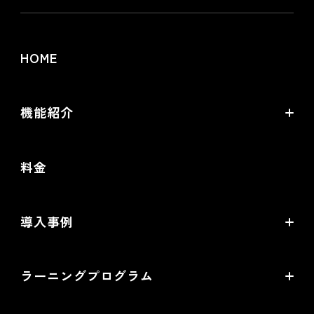
HOME
機能紹介
futureshopの強み
料金
オムニチャネル・OMO
commerce creator
導入事例
機能一覧
導入企業インタビュー
ラーニングプログラム
提携サービス一覧
導入企業一覧
ラーニングプログラムとは
開発中機能の一覧