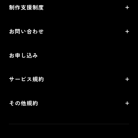
制作支援制度
オープンセミナー一覧
EC事業支援体制
EC情報メディア
お問い合わせ
EC制作パートナー一覧
お役立ち動画
お問い合わせ
制作会社向けパートナー制度
お申し込み
導入検討Webミーティング
無料トライアル
サービス規約
リアル店舗の会員統合をご検討の方
futureshopサービス規約
その他規約
futureshop omni-channelサービス規約
個人情報保護方針
情報セキュリティ基本方針