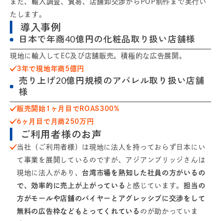
また、輸入調査、貿易、店舗卸交渉からPOP制作まで実行い
たします。
導入事例
日本で年商40億円の化粧品取り扱い店舗様
現地に輸入してEC及び店舗販売。積極的な広告展開。
3年で現地年商5億円
売り上げ20億円規模のアパレル取り扱い店舗
様
販売開始1ヶ月目でROAS300%
6ヶ月目で月商250万円
ご利用者様のお声
当社（ご利用者様）は現地に法人を持っておらず日本にい
て事業を展開しているのですが、アジアンブリッジさんは
現地に法人があり、
台湾市場を熟知した社員の方がいるの
で、効率的に売上が上がっている
と感じています。
担当の
方がモールや店舗のバイヤーとアグレッシブに交渉をして
無料の広告枠などもとってくれている
のが助かっていま