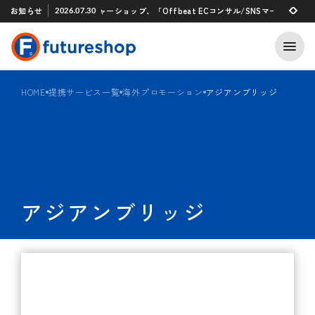
Xアプリ 「STAFF START」とのタグ連携を開始
お知らせ
フューチャーショップ、「Offbeat ECコンサル/SNSマーケティング支
2026.07.30
2026.07.29
HOME
提携サービス一覧
海外プロモーション
アジアンブリッジ
アジアンブリッジ