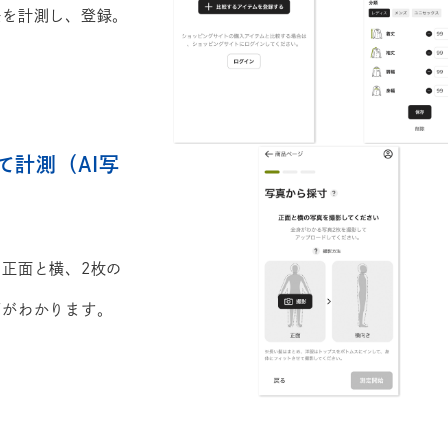
法を計測し、登録。
て計測（AI写
正面と横、2枚の
ズがわかります。