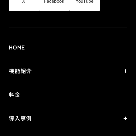
X
Facebook
YouTube
HOME
機能紹介
futureshopの強み
料金
オムニチャネル・OMO
commerce creator
導入事例
機能一覧
導入企業インタビュー