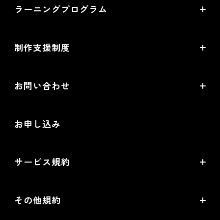
ラーニングプログラム
提携サービス一覧
導入企業一覧
ラーニングプログラムとは
開発中機能の一覧
制作支援制度
オープンセミナー一覧
EC事業支援体制
EC情報メディア
お問い合わせ
EC制作パートナー一覧
お役立ち動画
お問い合わせ
制作会社向けパートナー制度
お申し込み
導入検討Webミーティング
無料トライアル
サービス規約
リアル店舗の会員統合をご検討の方
futureshopサービス規約
その他規約
futureshop omni-channelサービス規約
個人情報保護方針