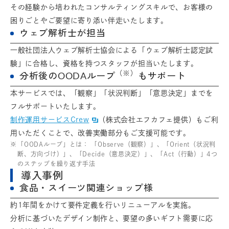
その経験から培われたコンサルティングスキルで、お客様の
困りごとやご要望に寄り添い伴走いたします。
ウェブ解析士が担当
一般社団法人ウェブ解析士協会による「ウェブ解析士認定試
験」に合格し、資格を持つスタッフが担当いたします。
（※）
分析後のOODAループ
もサポート
本サービスでは、「観察」「状況判断」「意思決定」までを
フルサポートいたします。
制作運用サービスCrew
（株式会社エフカフェ提供）もご利
用いただくことで、改善実働部分もご支援可能です。
「OODAループ」とは： 「Observe（観察）」、「Orient（状況判
断、方向づけ）」、「Decide（意思決定）」、「Act（行動）」4つ
のステップを繰り返す手法
導入事例
食品・スイーツ関連ショップ様
約1年間をかけて要件定義を行いリニューアルを実施。
分析に基づいたデザイン制作と、要望の多いギフト需要に応