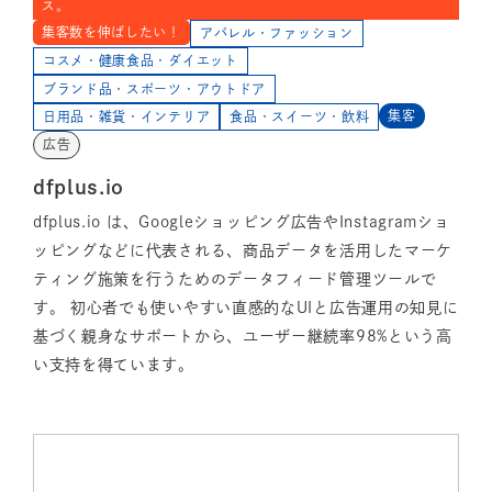
ス。
集客数を伸ばしたい！
アパレル・ファッション
コスメ・健康食品・ダイエット
ブランド品・スポーツ・アウトドア
集客
日用品・雑貨・インテリア
食品・スイーツ・飲料
広告
dfplus.io
dfplus.io は、Googleショッピング広告やInstagramショ
ッピングなどに代表される、商品データを活用したマーケ
ティング施策を行うためのデータフィード管理ツールで
す。 初心者でも使いやすい直感的なUIと広告運用の知見に
基づく親身なサポートから、ユーザー継続率98%という高
い支持を得ています。