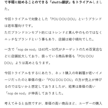
で手軽に始めることのできる『shutto翻訳』をトライアル
しまし
た。
今回トライアルで対象とした「POU DOU DOU」というブランド
は若年層向けです。
ただブランドコンセプト的にはトレンドど真ん中のものではなく
ニッチなブランドという事もあり、店舗は縮小傾向でした。
一方で「nop de nod」は40代～50代がターゲットのため百貨店な
どに店舗拡大しており、扱っている商品単価も「POU DOU
DOU」よりは高めとなります。
今回トライアルをするにあたり、ネット購入の年齢層が若いイメ
ージだったのと単価の低い「POU DOU DOU」の方が売上が伸び
るのではないかと想定しておりましたが、結果は単価の高い
「nop de nod」が伸長しておりました。
考えてみると当然ですが、単価の高い商品ほど、ユーザーの購入