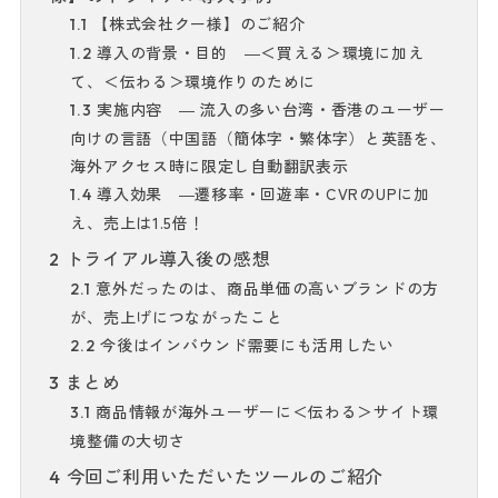
【株式会社クー様】のご紹介
1.1
導入の背景・目的 ―＜買える＞環境に加え
1.2
て、＜伝わる＞環境作りのために
実施内容 ― 流入の多い台湾・香港のユーザー
1.3
向けの言語（中国語（簡体字・繁体字）と英語を、
海外アクセス時に限定し自動翻訳表示
導入効果 ―遷移率・回遊率・CVRのUPに加
1.4
え、売上は1.5倍！
トライアル導入後の感想
2
意外だったのは、商品単価の高いブランドの方
2.1
が、売上げにつながったこと
今後はインバウンド需要にも活用したい
2.2
まとめ
3
商品情報が海外ユーザーに＜伝わる＞サイト環
3.1
境整備の大切さ
今回ご利用いただいたツールのご紹介
4