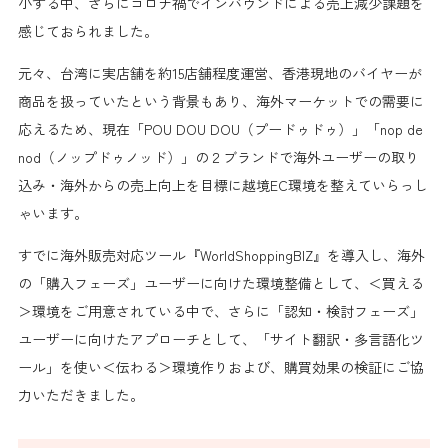
小する中、さらにコロナ禍でインバウンドによる売上減少課題を
感じておられました。
元々、台湾に実店舗を約15店舗程度運営、香港現地のバイヤーが
商品を扱っていたという背景もあり、海外マーケットでの需要に
応えるため、現在「POU DOU DOU（プードゥドゥ）」「nop de
nod（ノップドゥノッド）」の２ブランドで海外ユーザーの取り
込み・海外からの売上向上を目標に越境EC環境を整えていらっし
ゃいます。
すでに海外販売対応ツール『WorldShoppingBIZ』を導入し、海外
の「購入フェーズ」ユーザーに向けた環境整備として、＜買える
＞環境をご用意されている中で、さらに「認知・検討フェーズ」
ユーザーに向けたアプローチとして、「サイト翻訳・多言語化ツ
ール」を使い＜伝わる＞環境作りおよび、購買効果の検証にご協
力いただきました。