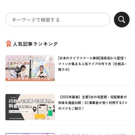
人気記事ランキング
[日本のライブコマース事例]温泉街から配信！
ファンが集まる人気ライブの作り方【化粧品・
姫ラボ】
【2025年最新】主要5社の宅配便・宅配業者の
料金を徹底比較｜EC事業者が安く利用する3つ
のコツもご紹介！