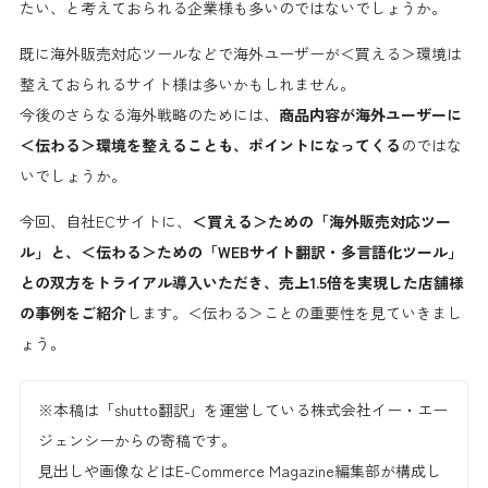
たい、と考えておられる企業様も多いのではないでしょうか。
既に海外販売対応ツールなどで海外ユーザーが＜買える＞環境は
整えておられるサイト様は多いかもしれません。
今後のさらなる海外戦略のためには、
商品内容が海外ユーザーに
＜伝わる＞環境を整えることも、ポイントになってくる
のではな
いでしょうか。
今回、自社ECサイトに、
＜買える＞ための「海外販売対応ツー
ル」と、＜伝わる＞ための「WEBサイト翻訳・多言語化ツール」
との双方をトライアル導入いただき、売上1.5倍を実現した店舗様
の事例をご紹介
します。＜伝わる＞ことの重要性を見ていきまし
ょう。
※本稿は「shutto翻訳」を運営している株式会社イー・エー
ジェンシーからの寄稿です。
見出しや画像などはE-Commerce Magazine編集部が構成し