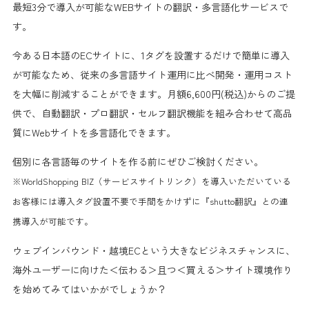
最短3分で導入が可能なWEBサイトの翻訳・多言語化サービスで
す。
今ある日本語のECサイトに、1タグを設置するだけで簡単に導入
が可能なため、従来の多言語サイト運用に比べ開発・運用コスト
を大幅に削減することができます。月額6,600円(税込)からのご提
供で、自動翻訳・プロ翻訳・セルフ翻訳機能を組み合わせて高品
質にWebサイトを多言語化できます。
個別に各言語毎のサイトを作る前にぜひご検討ください。
※WorldShopping BIZ（サービスサイトリンク）を導入いただいている
お客様には導入タグ設置不要で手間をかけずに『shutto翻訳』との連
携導入が可能です。
ウェブインバウンド・越境ECという大きなビジネスチャンスに、
海外ユーザーに向けた＜伝わる＞且つ＜買える＞サイト環境作り
を始めてみてはいかがでしょうか？