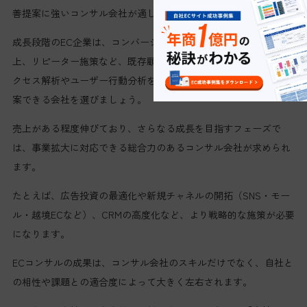
善提案に強いコンサル会社が適しています。
成長段階のEC企業は、コンバージョン率の改善や顧客単価の向
上、リピーター施策など、既存顧客の活用が重要になります。ア
クセス解析やユーザー行動分析をもとに、具体的な改善施策を提
案できる会社を選びましょう。
売上がある程度伸びており、さらなる成長を目指すフェーズで
は、事業拡大に対応できる総合力のあるコンサル会社が求められ
ます。
たとえば、広告投資の最適化や新規チャネルの開拓（SNS・モー
ル・越境ECなど）、CRMの高度化など、より戦略的な施策が必要
になります。
ECコンサルの成果は、コンサル会社のスキルだけでなく、自社と
の相性や課題との適合度によって大きく左右されます。