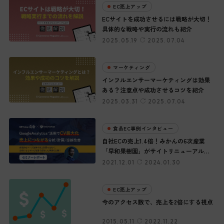
EC売上アップ
ECサイトを成功させるには戦略が大切！
具体的な戦略や実行の流れも紹介
2025.05.19
2025.07.04
マーケティング
インフルエンサーマーケティングは効果
ある？注意点や成功させるコツを紹介
2025.03.31
2025.07.04
食品EC事例インタビュー
自社ECの売上1.4倍！みかんの6次産業
「早和果樹園」がサイトリニューアルに
成功した理由
2021.12.01
2024.01.30
EC売上アップ
今のアクセス数で、売上を2倍にする視点
2015.05.11
2022.11.22