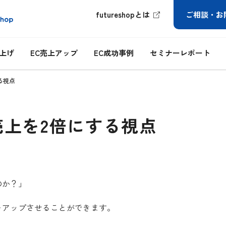
futureshopとは
ご相談・お
ち上げ
EC売上アップ
EC成功事例
セミナーレポート
る視点
上を2倍にする視点
のか？」
をアップさせることができます。