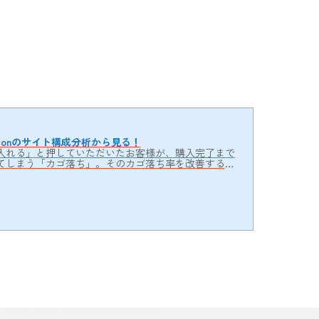
zonのサイト構成分析から見る！
入れる」と押していただいたお客様が、購入完了まで
てしまう「カゴ落ち」。そのカゴ落ち率を改善する視
たが、「具体的にどういったポイントを見ていけば良
伝えしていませんでした。今回は、Amazon.co.jp
ゴ落ち対策がされているのかを分析していきます。商
めに、商品は隠しています。ヘッダー内には各種メニ
が出ていま...