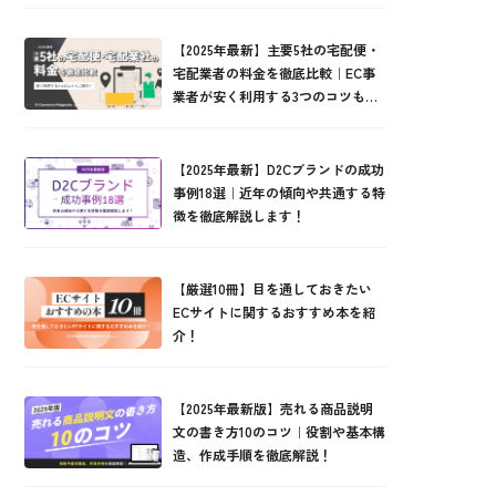
【2025年最新】主要5社の宅配便・
宅配業者の料金を徹底比較｜EC事
業者が安く利用する3つのコツもご
紹介！
【2025年最新】D2Cブランドの成功
事例18選｜近年の傾向や共通する特
徴を徹底解説します！
【厳選10冊】目を通しておきたい
ECサイトに関するおすすめ本を紹
介！
【2025年最新版】売れる商品説明
文の書き方10のコツ｜役割や基本構
造、作成手順を徹底解説！