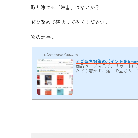
取り除ける「障害」はないか？
ぜひ改めて確認してみてください。
次の記事↓
E-Commerce Magazine
カゴ落ち対策のポイントをAma
商品ページを見て、「カートに
たどり着かず、途中で立ち去っ
点について、前回お伝えしまし
いのか？」という具体的な例は、お
のサイトを例に、どのようなカ
品詳細ページ構造だけを見るた
ューがあり、右上には広告バナー