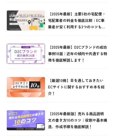
【2025年最新】主要5社の宅配便・
宅配業者の料金を徹底比較｜EC事
業者が安く利用する3つのコツもご
紹介！
【2025年最新】D2Cブランドの成功
事例18選｜近年の傾向や共通する特
徴を徹底解説します！
【厳選10冊】目を通しておきたい
ECサイトに関するおすすめ本を紹
介！
【2025年最新版】売れる商品説明
文の書き方10のコツ｜役割や基本構
造、作成手順を徹底解説！