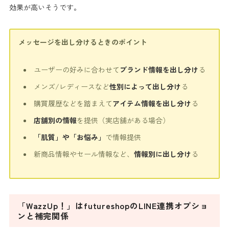
効果が高い
そうです。
メッセージを出し分けるときのポイント
ユーザーの好みに合わせて
ブランド情報を出し分け
る
メンズ/レディースなど
性別によって出し分け
る
購買履歴などを踏まえて
アイテム情報を出し分け
る
店舗別の情報
を提供（実店舗がある場合）
「肌質」や「お悩み」
で情報提供
新商品情報やセール情報など、
情報別に出し分け
る
「WazzUp！」はfutureshopのLINE連携オプショ
ンと補完関係