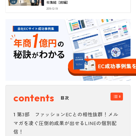
社集結【前編】
2019-12-19
目次
第3部 ファッションECとの相性抜群！メル
1
マガを凌ぐ圧倒的成果が出せるLINEの個別配
信！