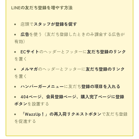
LINEの友だち登録を増やす方法
店頭で
スタッフが登録を促す
広告
を使う（友だち登録したときのみ課金する広告が
有効）
ECサイト
のヘッダーとフッターに
友だち登録のリンク
を置く
メルマガ
のヘッダーとフッターに
友だち登録のリンク
を置く
ハンバーガーメニュー
に友だち
登録の項目を入れる
404ページ、会員登録ページ、購入完了ページに登録
ボタン
を設置する
「WazzUp！」の再入荷リクエストボタン
で友だち登録
を促進する