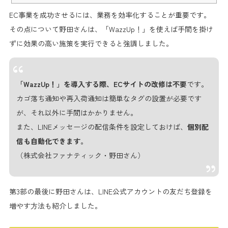
能。
EC事業を成功させるには、
業務を効率化することが重要
です。
その点について野田さんは、「WazzUp！」を使えば
手間を掛け
ずに効果の高い施策を実行
できると強調しました。
「WazzUp！」を導入する際、ECサイトの改修は不要
です。
カゴ落ち通知や再入荷通知は簡単なタグの設置が必要です
が、それ以外に手間はかかりません。
また、LINEメッセージの配信条件を設定しておけば、
個別配
信も自動化できます。
（株式会社ファナティック・野田さん）
第3部の最後に野田さんは、LINE公式アカウントの
友だち登録を
増やす方法も紹介
しました。