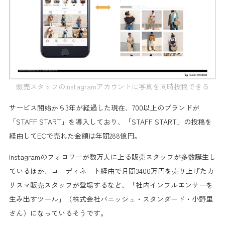
販売スタッフのInstagramアカウントに写真を同時投稿できる
サービス開始から3年が経過した現在、
700以上のブランドが
「STAFF START」を導入
しており、「STAFF START」の投稿を
経由して
ECで売れた金額は年間288億円
。
Instagramの
フォロワーが数万人に上る販売スタッフが多数誕生
し
ているほか、コーディネート経由で
月間3400万円を売り上げたカ
リスマ販売スタッフ
が登場するなど、
「社内インフルエンサーを
生み出すツール」
（株式会社バニッシュ・スタンダード・小野里
さん）になっているそうです。