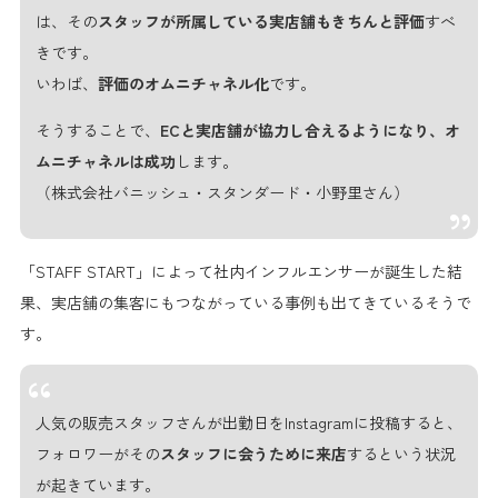
は、その
スタッフが所属している実店舗もきちんと評価
すべ
きです。
いわば、
評価のオムニチャネル化
です。
そうすることで、
ECと実店舗が協力し合えるようになり、オ
ムニチャネルは成功
します。
（株式会社バニッシュ・スタンダード・小野里さん）
「STAFF START」によって社内インフルエンサーが誕生した結
果、
実店舗の集客にもつながっている事例
も出てきているそうで
す。
人気の販売スタッフさんが出勤日をInstagramに投稿すると、
フォロワーがその
スタッフに会うために来店
するという状況
が起きています。