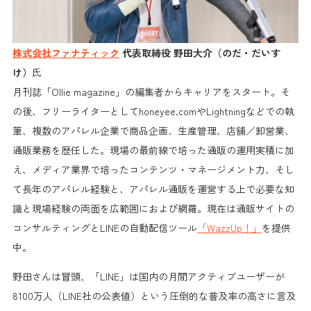
株式会社ファナティック
代表取締役 野田大介（のだ・だいす
け）
氏
月刊誌「Ollie magazine」の編集者からキャリアをスタート。そ
の後、フリーライターとしてhoneyee.comやLightningなどでの執
筆、複数のアパレル企業で商品企画、生産管理、店舗／卸営業、
通販業務を歴任した。現場の最前線で培った通販の運用実積に加
え、メディア業界で培ったコンテンツ・マネージメント力、そし
て長年のアパレル経験と、アパレル通販を運営する上で必要な知
識と現場経験の両面を広範囲におよび網羅。現在は通販サイトの
コンサルティングとLINEの自動配信ツール
「WazzUp！」
を提供
中。
野田さんは冒頭、
「LINE」
は国内の
月間アクティブユーザーが
8100万人
（LINE社の公表値）という圧倒的な普及率の高さに言及