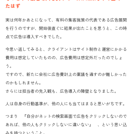
たはず
実は何年かあとになって、
有料の集客施策の代表である広告展開
を行うのですが、
開始後直ぐに結果が出た
ことを思うと、この時
点で
広告は導入すべき
でした。
今思い返してみると、クライアントはサイト制作と運営にかかる
費用は想定していたものの、
広告費用は想定外
だったのでしょ
う。
ですので、新たに会社に広告費計上の稟議を通すのが難しかった
のかもしれません。
さらには担当者の
先入観も、広告導入の障壁
となりました。
人は
自身の行動基準が、他の人にも当てはまる
と思いがちです。
つまり 『
自分が
ネットの検索画面で
広告をクリックしない
ので
あれば、
他の人もクリックしない
に違いない』 、という思い込
みを持つということ。