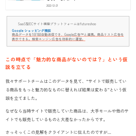
2022-12-21
SaaS型ECサイト構築プラットフォームはfutureshop
Google ショッピング機能
商品データを1日1回自動送信でき、Google広告™と連携。商品リスト広告を
表示できる。検索エンジン広告を効率的に運営。
この時点で「魅力的な商品がないのでは？」という仮
説を立てる
我々サポートチームはこのデータを見て、“サイトで販売してい
る商品をもっと
魅力的なものに替えれば結果は変わる
”という
仮
説
を立てました。
なぜなら当時サイトで販売していた商品は、大手モールや他のサ
イトでも販売しているものと
大差なかったから
です。
さっそっくこの見解をクライアントに伝えたのですが…