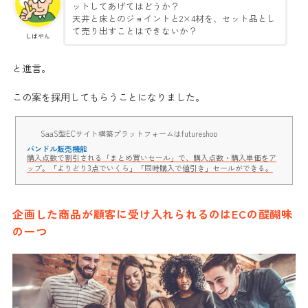
ットしてあげてはどうか？
天井と床とのジョイントと2×4材を、
セット品とし
て売り出す
ことはできないか？
しばやん
と進言。
この案を採用してもらうことになりました。
SaaS型ECサイト構築プラットフォームはfutureshop
バンドル販売機能
購入点数で割引される「まとめ買いセール」で、購入点数・購入単価をア
ップ。「よりどり3点でいくら」「同時購入で値引き」セールができる。
企画した商品が顧客に受け入れられるのはECの醍醐味
の一つ