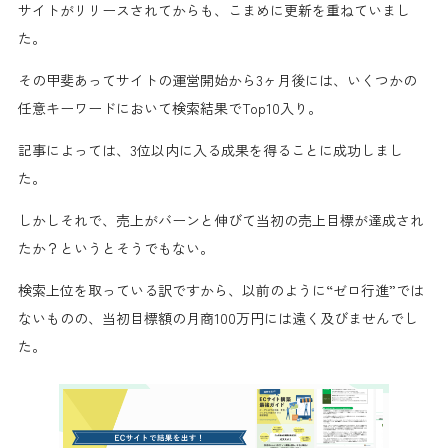
サイトがリリースされてからも、
こまめに更新
を重ねていまし
た。
その甲斐あってサイトの運営開始から
3ヶ月後
には、いくつかの
任意キーワードにおいて
検索結果でTop10入り。
記事によっては、
3位以内に入る成果を得る
ことに成功しまし
た。
しかしそれで、売上がバーンと伸びて当初の売上目標が達成され
たか？というとそうでもない。
検索上位を取っている訳ですから、以前のように
“ゼロ行進”では
ない
ものの、
当初目標額の月商100万円には遠く及びません
でし
た。