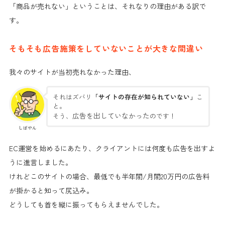
「商品が売れない」
ということは、
それなりの理由がある
訳で
す。
そもそも広告施策をしていないことが大きな間違い
我々のサイトが当初
売れなかった理由
、
それはズバリ
「サイトの存在が知られていない」
こ
と。
広告を出していなかった
そう、
のです！
しばやん
EC運営を始めるにあたり、クライアントには何度も広告を出すよ
うに進言しました。
けれどこのサイトの場合、
最低でも半年間/月間20万円の広告料
が掛かると知って尻込み
。
どうしても首を縦に振ってもらえませんでした。