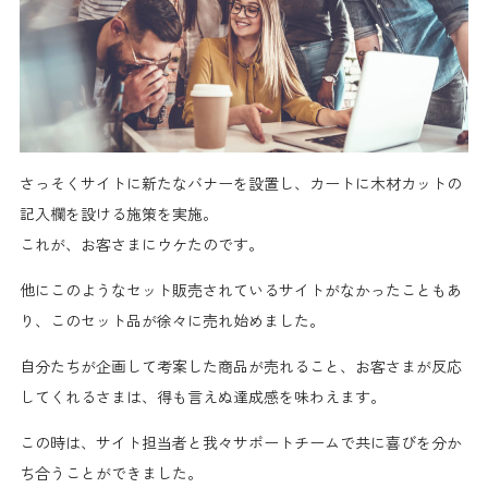
さっそくサイトに新たなバナーを設置し、カートに木材カットの
記入欄を設ける施策を実施。
これが、
お客さまにウケたのです。
他にこのような
セット販売されているサイトがなかった
こともあ
り、このセット品が
徐々に売れ始めました。
自分たちが
企画して考案した商品が売れる
こと、
お客さまが反応
してくれる
さまは、得も言えぬ
達成感
を味わえます。
この時は、
サイト担当者と我々サポートチーム
で共に
喜びを分か
ち合う
ことができました。