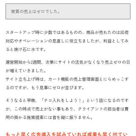
実質の売上はゼロ
でした。
スタートアップ時に少数ではあるものの、商品が売れたのは
出荷
対応やオペレーションの見直しに役立ちました
が、
利益としてみ
ると焼け石に水
です。
運営開始から2週間、次第にサイトの活気がなくなり
売上ゼロの日
が増えて
いきました。
サイト立ち上げ時は、カート機能の売上管理画面とにらめっこす
るのですが、もう見事にゼロが並びます。
そうなると早晩、
「テコ入れをしよう！」
という話になるのです
が、この時点で売上がない事もあり、クライアントの担当者は
費
用の掛かる施策提案には首を縦に振りません。
もっと早く広告導入を試みていれば成果も早く出てい