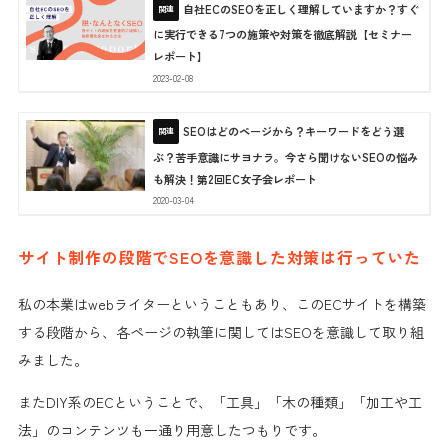
自社ECのSEOを正しく理解していますか？すぐ
に実行できる7つの施策や対策を徹底解説【セミナー
レポート】
2023-02-08
SEOはどのページから？キーワードをどう選
ぶ？苦手意識にサヨナラ。今さら聞けないSEOの悩み
も解決！第2回EC女子会レポート
2020-03-04
サイト制作の段階でSEOを意識した対策は行っていた
私の本業はwebライターということもあり、このECサイトを構築
する段階から、各ページの執筆に関しては
SEOを意識して取り組
み
ました。
またDIY系のECということで、「工具」「木の種類」「加工や工
法」の
コンテンツも一通り用意
したつもりです。