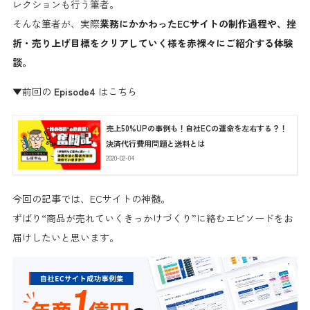
レクションも行う筆者。
そんな筆者が、実際
業務にかかわったECサイトの制作過程や、挫
折・売り上げ目標をクリアしていく様を赤裸々にご紹介する体験
談。
▼前回の
Episode4
はこちら
売上50%UPの事例も！自社ECの運命を左右する？！
決済代行費用問題と送料とは
2020-02-04
今回の記事では、ECサイトの神髄。
ずばり
“商品が売れていくきっかけづくり”
に絡むエピソードをお
届けしたいと思います。