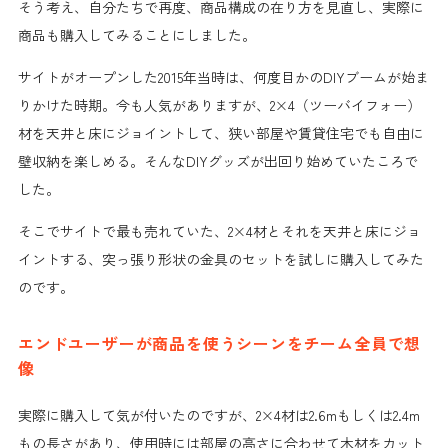
そう考え、自分たちで再度、
商品構成の在り方を見直し
、
実際に
商品も購入
してみることにしました。
サイトがオープンした2015年当時は、何度目かのDIYブームが始ま
りかけた時期。今も人気がありますが、2×4（ツーバイフォー）
材を天井と床にジョイントして、狭い部屋や賃貸住宅でも自由に
壁収納を楽しめる。そんなDIYグッズが出回り始めていたころで
した。
そこでサイトで最も売れていた、2×4材とそれを天井と床にジョ
イントする、突っ張り形状の金具のセットを試しに購入してみた
のです。
エンドユーザーが商品を使うシーンをチーム全員で想
像
実際に購入して気が付いた
のですが、2×4材は2.6mもしくは2.4m
もの長さがあり、使用時には部屋の高さに合わせて木材をカット