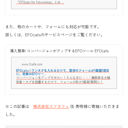
「EFOcats for futureshop」とは ...
また、他のカートや、フォームにも対応が可能です。
詳しくは、EFOcatsのサービスページをご覧ください。
導入簡単! コンバージョンがアップするEFOツール EFOcats
www.fcafe.com
EFOcats | ワンタグを入れるだけで、既存のフォームが1画面1項目
に。究極のEFOツー...
コンバージョンをアップさせたい！そんな方に・・・離脱率を大幅
改善！タグを設置するだけで、フォームの形が1画面1質問に！
※この記事は
株式会社エフカフェ
住 秀明様に寄稿いただきま
した。