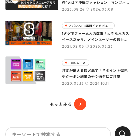
件”とは？沖縄ファッション「マンゴハウ
ス」の成功例に学ぶ3つのポイント
2023.08.24
2024.03.08
アパレルEC事例インタビュー
1タグでフォーム入力改善！大きな入力ス
ペースだから、メインユーザーの親世代
でもラクラク入力。
2021.02.05
2025.03.26
ECニュース
注文が増えるほど赤字！？ポイント還元
やクーポン施策のやり過ぎにご注意
2020.05.13
2024.10.11
もっとみる