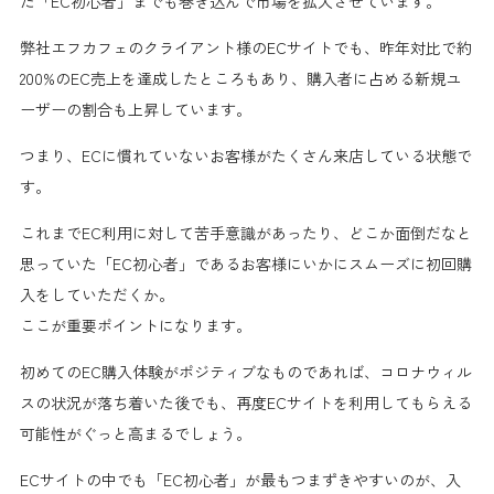
た「EC初心者」までも巻き込んで
市場を拡大させています。
弊社エフカフェのクライアント様のECサイトでも、昨年対比で約
200%のEC売上を達成したところもあり、
購入者に占める新規ユ
ーザーの割合も上昇
しています。
つまり、
ECに慣れていないお客様がたくさん来店している状態
で
す。
これまでEC利用に対して苦手意識があったり、どこか面倒だなと
思っていた
「EC初心者」であるお客様にいかにスムーズに初回購
入をしていただくか
。
ここが重要ポイントになります。
初めてのEC購入体験がポジティブ
なものであれば、コロナウィル
スの状況が落ち着いた後でも、
再度ECサイトを利用してもらえる
可能性がぐっと高まる
でしょう。
ECサイトの中でも「EC初心者」が
最もつまずきやすいのが、入