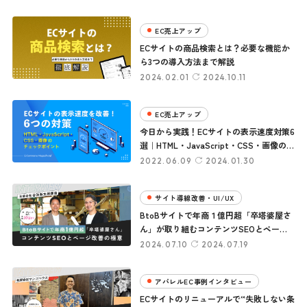
EC売上アップ
ECサイトの商品検索とは？必要な機能か
ら3つの導入方法まで解説
2024.02.01
2024.10.11
EC売上アップ
今日から実践！ECサイトの表示速度対策6
選｜HTML・JavaScript・CSS・画像の改
善策
2022.06.09
2024.01.30
サイト導線改善・UI/UX
BtoBサイトで年商１億円超「卒塔婆屋さ
ん」が取り組むコンテンツSEOとページ
改善の極意
2024.07.10
2024.07.19
アパレルEC事例インタビュー
ECサイトのリニューアルで“失敗しない条