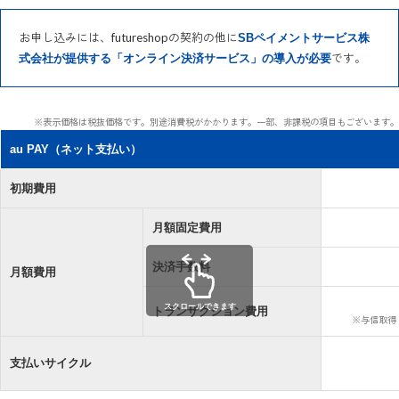
お申し込みには、futureshopの契約の他に
SBペイメントサービス株
です。
式会社が提供する「オンライン決済サービス」の導入が必要
※表示価格は税抜価格です。別途消費税がかかります。一部、非課税の項目もございます。
au PAY（ネット支払い）
初期費用
月額固定費用
決済手数料
月額費用
スクロールできます
トランザクション費用
※与信取得
支払いサイクル