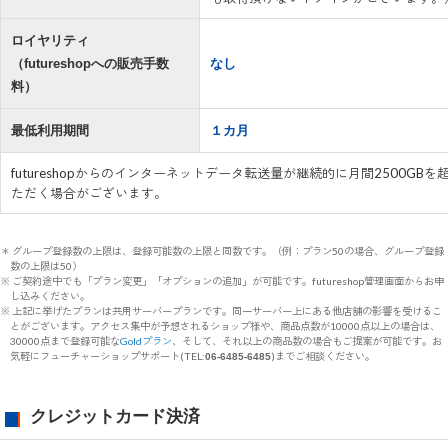
ロイヤリティ
（futureshopへの販売手数
なし
料）
最低利用期間
１カ月
futureshopからのインターネットデータ転送量が継続的に月間2500G
ただく場合がございます。
＊ グループ登録数の上限は、登録可能数の上限と同数です。（例：プラン50の場合、グループ登録
数の上限は50）
※ ご契約途中でも「プラン変更」「オプションの追加」が可能です。futureshop管理画面からお申
し込みください。
※ 上記に挙げたプランは共用サーバープランです。同一サーバー上にある他店舗の影響を受けるこ
とがございます。アクセス集中が予想されるショップ様や、商品点数が10000点以上の場合は、
30000点まで登録可能な
Goldプラン
、そして、それ以上の商品数の場合もご提案が可能です。お
気軽にフューチャーショップサポート(TEL:
)までご相談ください。
06-6485-6485
クレジットカード決済