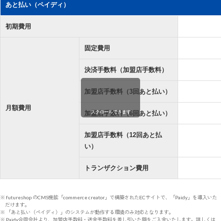
あと払い（ペイディ）
初期費用
固定費用
決済手数料（加盟店手数料）
加盟店手数料（3回あと払い）
月額費用
スクロールできます
加盟店手数料（6回あと払い）
加盟店手数料（12回あと払
い）
トランザクション費用
※ futureshop のCMS機能「commerce creator」で構築されたECサイトで、「Paidy」を導入いた
だけます。
※ 「あと払い（ペイディ）」のシステムが動作する環境のみ対応となります。
※ Paidy合同会社より、加盟店手数料・送金手数料を差し引いた額をご入金いたします。詳しくは