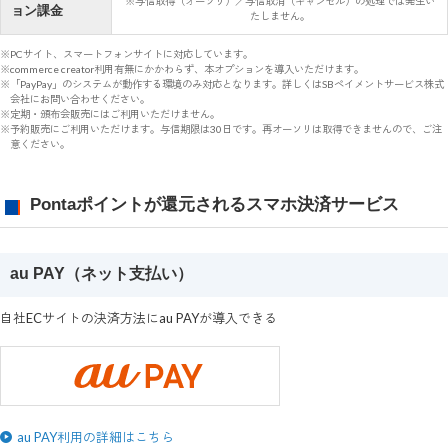
※与信取得（オーソリ）／与信取消（キャンセル）の処理では発生い
ョン課金
たしません。
※PCサイト、スマートフォンサイトに対応しています。
※commerce creator利用有無にかかわらず、本オプションを導入いただけます。
※「PayPay」のシステムが動作する環境のみ対応となります。詳しくはSBペイメントサービス株式
会社にお問い合わせください。
※定期・頒布会販売にはご利用いただけません。
※予約販売にご利用いただけます。与信期限は30日です。再オーソリは取得できませんので、ご注
意ください。
Pontaポイントが還元されるスマホ決済サービス
au PAY（ネット支払い）
自社ECサイトの決済方法にau PAYが導入できる
au PAY利用の詳細はこちら