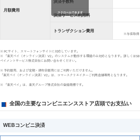
決済手数料
月額費用
スクロールできます
決済サービス利用料
トランザクション費用
※与信取得
※ PCサイト、スマートフォンサイトに対応しています。
※ 「楽天ペイ（オンライン決済）V2」のシステムが動作する環境のみ対応となります。詳しくはSB
ペイメントサービス株式会社にお問い合わせください。
※ 予約販売、および定期・頒布会販売にはご利用いただけません。
「楽天ペイ（オンライン決済）V2」は、コマースクリエイターご利用店舗専用となります。
※ 「楽天ペイ」は、楽天グループ株式会社の登録商標です。
全国の主要なコンビニエンスストア店頭でお支払い
WEBコンビニ決済