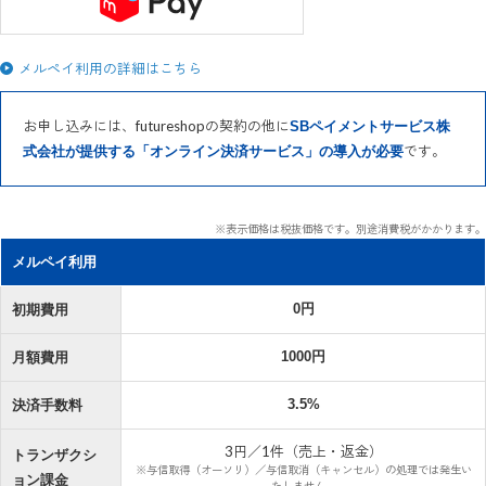
メルペイ利用の詳細はこちら
お申し込みには、futureshopの契約の他に
SBペイメントサービス株
です。
式会社が提供する「オンライン決済サービス」の導入が必要
※表示価格は税抜価格です。別途消費税がかかります。
メルペイ利用
0円
初期費用
1000円
月額費用
3.5%
決済手数料
3円／1件（売上・返金）
トランザクシ
※与信取得（オーソリ）／与信取消（キャンセル）の処理では発生い
ョン課金