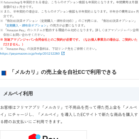
※ futureshopを年契約される場合、こちらのオプション機能も年契約となります。年間費用は月額
金額の12ヶ月分です。
※ また、半年契約の場合は、こちらのオプション機能も半年契約となります。半年分の費用は6ヶ月
分です。
※ 「他社ID決済オプション（定期購入・頒布会対応）」のご利用には、「他社ID決済オプション」
「
定期購入・頒布会オプション
」の両方が必要になります。
※ 「Amazon Pay」のシステムが動作する環境のみ対応となります。詳しくはアマゾンジャパン合同
会社にお問い合わせください。
※ 別途アマゾンジャパン合同会社とのご契約が必要です。（なお個人事業主の場合は、ご契約いた
だけません。）
※ 「Amazon Pay」の決済手数料は、下記リンク先をご参照ください。
https://pay.amazon.co.jp/help/201212280
「メルカリ」の売上金を自社ECで利用できる
メルペイ利用
お客様はフリマアプリ「メルカリ」で不用品を売って得た売上金を「メルペ
イ」にチャージし、「メルペイ」を導入したECサイトで新たな商品を購入す
る際のお支払いにご利用できます。