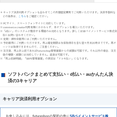
＊ キャリア決済利用オプションも合わせてこの月額固定費用でご利用いただけます。決済手数料な
どの条件は、
こちら
をご確認ください。
※ PCサイト、スマートフォンサイトに対応しています。
※ commerce creator利用有無にかかわらず、本オプションを導入いただけます。
※「d払い」のシステムが動作する環境のみ対応となります。詳しくはSBペイメントサービス株式会
社にお問い合わせください。
※ 定期・頒布会販売にはご利用いただけません。
※ 予約販売にご利用いただけます。売上確定期限は与信取得日を含む翌々月末20時までです。再オ
ーソリは取得できませんので、ご注意ください。
※ 注文後、売上計上前であればfutureshop管理画面からの減額は可能です。それ以外の場合、注文
後の増額・減額には対応していません。返金は可能です。
※「売上収納明細」「SBPS管理画面」の表記は「ドコモ払い」になります。
ソフトバンクまとめて支払い・d払い・auかんたん決
済の3キャリア
キャリア決済利用オプション
お申し込みには、futureshopの契約の他に
SBペイメントサービス株