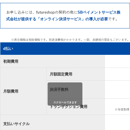
お申し込みには、futureshopの契約の他に
SBペイメントサービス株
です。
式会社が提供する「オンライン決済サービス」の導入が必要
※表示価格は税抜価格です。別途消費税がかかります。一部、非課税の項目もございます。
d払い
初期費用
月額固定費用
決済手数料
月額費用
スクロールできます
トランザクション費用
※与信取得
支払いサイクル