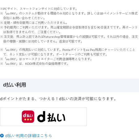
※PCサイト、スマートフォンサイトに対応しています。
※「au PAY」のシステムが動作する環境のみ対応となります。詳しくはSBペイメントサービス株式
会社にお問い合わせください。
※ 定期・頒布会販売にはご利用いただけません。
※ 予約販売にご利用いただけます。売上確定期限は与信取得日を含む90日後までです。再オーソリ
は取得できませんので、ご注意ください。
※ 注文後、売上計上前であればfutureshop管理画面からの減額は可能です。それ以外の場合、注文
後の増額・減額には対応していません。返金は可能です。
※「au PAY」の残高払いに対応しています。Pontaポイントをau Pay残高にチャージいただくこと
で、ネット支払いが可能になります。オートチャージのご利用も可能です。
※「au PAY」はコマースクリエイターご利用店舗専用となります。
※「au PAY」は、KDDI株式会社の登録商標です。
d払い利用
dポイントがたまる、つかえる！d払いの決済が可能になります。
d払い利用の詳細はこちら