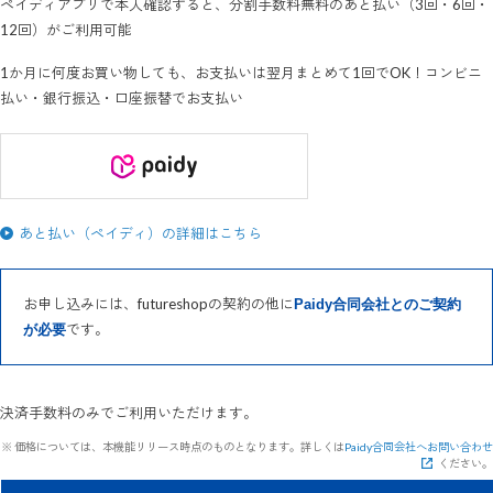
ペイディアプリで本人確認すると、分割手数料無料のあと払い（3回・6回・
12回）がご利用可能
1か月に何度お買い物しても、お支払いは翌月まとめて1回でOK！コンビニ
払い・銀行振込・口座振替でお支払い
あと払い（ペイディ）の詳細はこちら
お申し込みには、futureshopの契約の他に
Paidy合同会社とのご契約
です。
が必要
決済手数料のみでご利用いただけます。
※ 価格については、本機能リリース時点のものとなります。詳しくは
Paidy合同会社へお問い合わせ
ください。