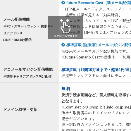
future Scenario Cast（新メール
・HTMLメールエディタ、ステップメ
・施策の成果が見える「効果計測」
メール配信機能
・クロスチャネル（メール・LINE・郵
※配信通数による従量課金となります。
※PC・スマートフォン・ 携帯キャ
※LINE配信、DM配信にはオプション
リアアドレス・
スクロールできます
LINE・DM向け配信
標準搭載 [従来版] メールマガジン配
※従来のメールマガジン配信機能です。
※future Scenario Castの機能は
デコメールマガジン配信機能
標準搭載（月間10万通まで・超過1円/通
※携帯キャリアアドレス向けにデコメー
※携帯キャリアアドレス向け配信
無 料
決済手続き画面など、個人情報を取得す
となります。
※.com .net .org .shop .biz .info .c
ドメイン取得・更新
他社が取得済みのドメインや「プレミア
場合がございま す。
※上記以外のドメインにつきまして、弊
も取得頂けないドメインがございます。