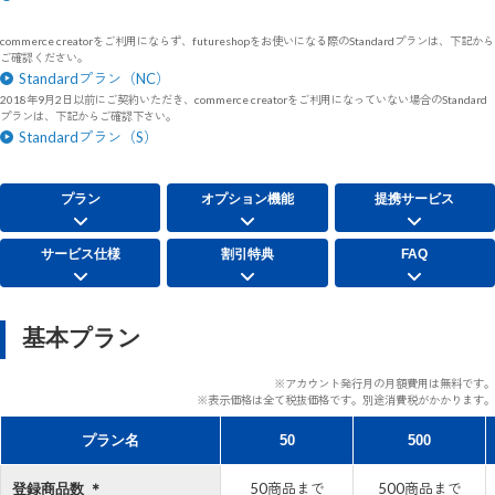
commerce creatorをご利用にならず、futureshopをお使いになる際のStandardプランは、下記から
ご確認ください。
Standardプラン（NC）
2018年9月2日以前にご契約いただき、commerce creatorをご利用になっていない場合のStandard
プランは、下記からご確認下さい。
Standardプラン（S）
プラン
オプション機能
提携サービス
サービス仕様
割引特典
FAQ
基本プラン
※アカウント発行月の月額費用は無料です。
※表示価格は全て税抜価格です。別途消費税がかかります。
プラン名
50
500
50商品まで
500商品まで
登録商品数 ＊