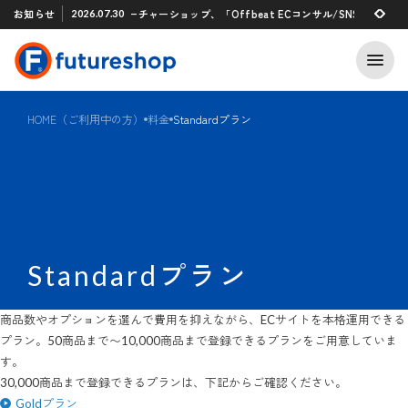
Xアプリ 「STAFF START」とのタグ連携を開始
お知らせ
フューチャーショップ、「Offbeat ECコンサル/SNSマーケティング
2026.07.30
2026.07.29
HOME（ご利用中の方）
料金
Standardプラン
Standardプラン
商品数やオプションを選んで費用を抑えながら、ECサイトを本格運用できる
プラン。50商品まで〜10,000商品まで登録できるプランをご用意していま
す。
30,000商品まで登録できるプランは、下記からご確認ください。
Goldプラン