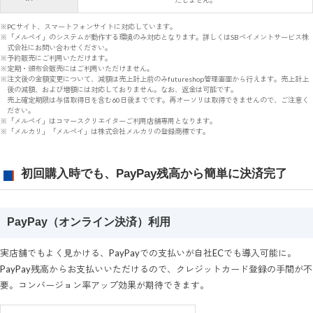
たしません。
※PCサイト、スマートフォンサイトに対応しています。
※「メルペイ」のシステムが動作する環境のみ対応となります。詳しくはSBペイメントサービス株
式会社にお問い合わせください。
※予約販売にご利用いただけます。
※定期・頒布会販売にはご利用いただけません。
※注文後の金額変更について、減額は売上計上前のみfutureshop管理画面から行えます。売上計上
後の減額、および増額には対応しておりません。なお、返金は可能です。
売上確定期限は与信取得日を含む60日後までです。再オーソリは取得できませんので、ご注意く
ださい。
※「メルペイ」はコマースクリエイターご利用店舗専用となります。
※「メルカリ」「メルペイ」は株式会社メルカリの登録商標です。
初回購入時でも、PayPay残高から簡単に決済完了
PayPay（オンライン決済）利用
実店舗でもよく見かける、PayPayでの支払いが自社ECでも導入可能に。
PayPay残高からお支払いいただけるので、クレジットカード登録の手間が不
要。コンバージョン率アップ効果が期待できます。