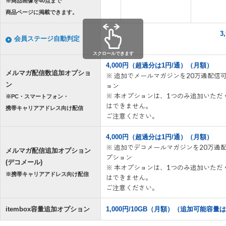
※商品画像を40点まで
商品ページに掲載できます。
3
会員ステージ自動判定
スクロールできます
4,000円（超過分は1円/通）（月額）
メルマガ配信数追加オプショ
※ 追加でメールマガジンを20万通配信
ン
ョン
※ 本オプションは、1つのみ追加いただ
※PC・スマートフォン・
はできません。
携帯キャリアアドレス向け配信
ご注意ください。
4,000円（超過分は1円/通）（月額）
※ 追加でデコメールマガジンを20万通
メルマガ配信追加オプション
プション
(デコメール)
※ 本オプションは、1つのみ追加いただ
※携帯キャリアアドレス向け配信
はできません。
ご注意ください。
itembox容量追加オプション
1,000円/10GB（月額）（追加可能容量は