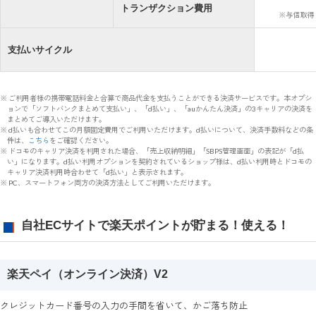
トランザクション費用
※与信取得
支払いサイクル
※ ご利用者様の携帯電話料金と合算で商品代金を支払うことができる決済サービスです。本オプシ
ョンで「ソフトバンクまとめて支払い」、「d払い」、「auかんたん決済」の3キャリアの決済を
まとめてご導入いただけます。
※ d払いも合わせてこの月額固定費用でご利用いただけます。d払いについて、決済手数料などの条
件は、
こちら
をご確認ください。
※ ドコモのキャリア決済を利用された場合、「売上収納明細」「SBPS管理画面」の表記が「d払
い」になります。d払い利用オプションを契約されているショップ様は、d払い利用時とドコモの
キャリア決済利用時合わせて「d払い」と表示されます。
※ PC、スマートフォン両方の決済方法としてご利用いただけます。
自社ECサイトで楽天ポイントが貯まる！使える！
楽天ペイ（オンライン決済）V2
クレジットカード番号の入力の手間を省いて、かご落ち防止