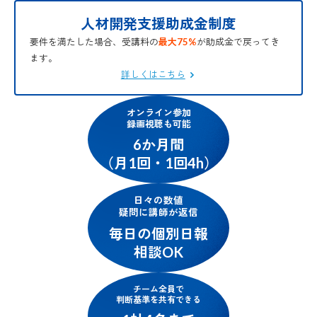
人材開発支援助成金制度
要件を満たした場合、受講料の
最大75%
が助成金で戻ってき
ます。
詳しくはこちら
オンライン参加
録画視聴も可能
6か月間
（月1回・1回4h）
日々の数値
疑問に講師が返信
毎日の個別日報
相談OK
チーム全員で
判断基準を共有できる