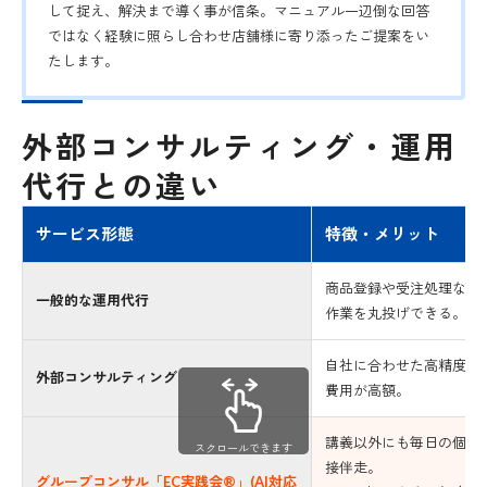
して捉え、解決まで導く事が信条。マニュアル一辺倒な回答
ではなく経験に照らし合わせ店舗様に寄り添ったご提案をい
たします。
外部コンサルティング・運用
代行との違い
サービス形態
特徴・メリット
商品登録や受注処理など
一般的な運用代行
作業を丸投げできる。
自社に合わせた高精度な
外部コンサルティング
費用が高額。
講義以外にも毎日の個別
スクロールできます
接伴走。
グループコンサル「EC実践会®」(AI対応