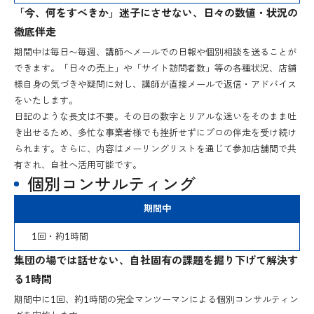
「今、何をすべきか」迷子にさせない、日々の数値・状況の
徹底伴走
期間中は毎日〜毎週、講師へメールでの日報や個別相談を送ることが
できます。「日々の売上」や「サイト訪問者数」等の各種状況、店舗
様自身の気づきや疑問に対し、講師が直接メールで返信・アドバイス
をいたします。
日記のような長文は不要。その日の数字とリアルな迷いをそのまま吐
き出せるため、多忙な事業者様でも挫折せずにプロの伴走を受け続け
られます。さらに、内容はメーリングリストを通じて参加店舗間で共
有され、自社へ活用可能です。
個別コンサルティング
期間中
1回・約1時間
集団の場では話せない、自社固有の課題を掘り下げて解決す
る1時間
期間中に1回、約1時間の完全マンツーマンによる個別コンサルティン