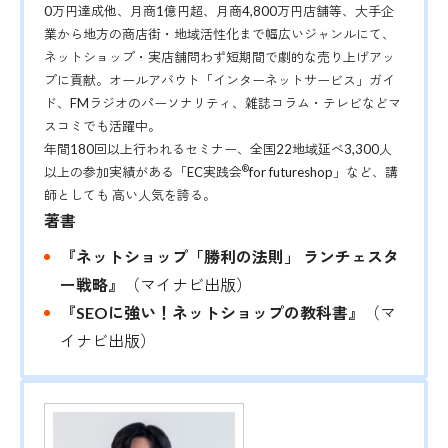
0万円達成他、月商1億円超、月商4,800万円店舗等、大手企
業から地方の商店街・地域活性化まで幅広いジャンルにて、
ネットショップ・実店舗問わず短期間で劇的な売り上げアッ
プに貢献。オールアバウト「インターネットサービス」ガイ
ド、FMラジオのパーソナリティ、雑誌コラム・テレビなどマ
スコミでも活躍中。
年間180回以上行われるセミナー、全国22地域延べ3,300人
®
以上の参加実績がある「EC実践会
for futureshop」など、講
師としても 高い人気を誇る。
著書
『ネットショップ「勝利の法則」 ランチェスタ
ー戦略』
（マイナビ出版）
『SEOに強い！ネットショップの教科書』
（マ
イナビ出版）