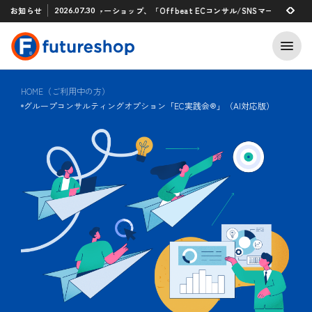
Xアプリ 「STAFF START」とのタグ連携を開始
お知らせ
フューチャーショップ、「Offbeat ECコンサル/SNSマーケティング支援
2026.07.30
2026.07.29
HOME（ご利用中の方）
グループコンサルティングオプション「EC実践会®」（AI対応版）