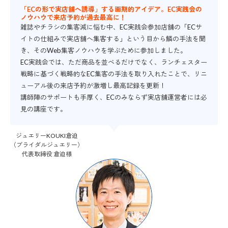
「ECの形で実店舗へ誘導」する画期的アイデア。EC実践会の
ノウハウで来店予約が過去最高に！
雑誌やチラシの集客減に悩む中、EC実践会参加店舗の「ECサ
イトの仕組みで実店舗へ集客する」という目から鱗の手法を聞
き、そのWeb集客ノウハウを学ぶために参加しました。
EC実践会では、ただ商品を並べるだけでなく、ランチェスター
戦略に基づく戦略的なEC集客の手法を取り入れたことで、リニ
ューアル後の来店予約が激増し最高記録を更新！
講師陣のサポートも手厚く、ECのみならず実店舗運営者には必
見の講座です。
ジュエリーKOUKI倉迫
（ブライダルジュエリー）
代表取締役 倉迫様