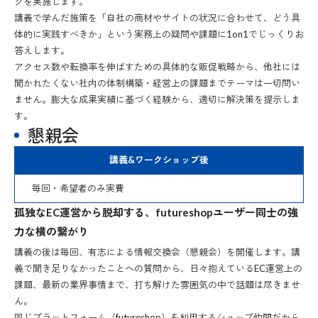
グを実施します。
講義で学んだ施策を「自社の商材やサイトの状況に合わせて、どう具
体的に実践すべきか」という実務上の疑問や課題に1on1でじっくりお
答えします。
アクセス数や転換率を伸ばすための具体的な販促戦略から、他社には
聞かれたくない社内の体制構築・経営上の課題までテーマは一切問い
ません。膨大な成果実績に基づく経験から、適切に解決策を提示しま
す。
懇親会
講義&ワークショップ後
毎回・希望者のみ実費
孤独なEC運営から脱却する、futureshopユーザー同士の強
力な横の繋がり
講義の後は毎回、有志による情報交換会（懇親会）を開催します。講
義で聞き足りなかったことへの質問から、日々抱えているEC運営上の
課題、最新の業界事情まで、打ち解けた雰囲気の中で話題は尽きませ
ん。
同じプラットフォーム（futureshop）を利用するショップ仲間だから