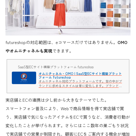
futureshopの対応範囲は、eコマースだけではありません。
OMO
やオムニチャネルも実現
できます。
SaaS型ECサイト構築プラットフォーム futureshop
オムニチャネル・OMO | SaaS型ECサイト構築プラット
フォーム futureshop
オムニチャネル対応プラットフォームです。世の中がブ
ランドに求めるスタイルは常に変化します。ブランドの
オムニチャネル化によって、それぞれのブランドらしい
新しいコマースのスタイルを提供します。
実店舗とECの連携は少し前から大きなテーマでした。
スマートフォン普及により、Webで商品情報を得て実店舗で買
う、実店舗で気になったアイテムをECで買うなど、消費者行動が
変化したことが挙げられます。さらには
ここ数年の巣ごもり状況
で実店舗での営業が制限され、顧客にECをご案内する機会が増加