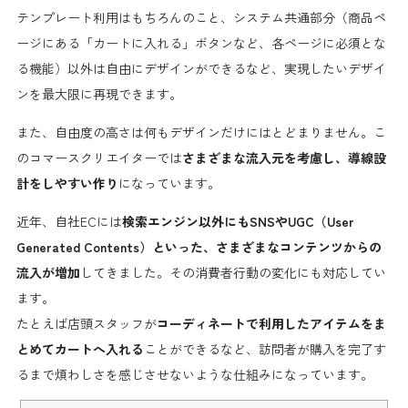
テンプレート利用はもちろんのこと、システム共通部分（商品ペ
ージにある「カートに入れる」ボタンなど、各ページに必須とな
る機能）以外は自由にデザインができるなど、実現したいデザイ
ンを最大限に再現できます。
また、自由度の高さは何もデザインだけにはとどまりません。
こ
のコマースクリエイターでは
さまざまな流入元を考慮し、導線設
計をしやすい作り
になっています。
近年、自社ECには
検索エンジン以外にもSNSやUGC（User
Generated Contents）といった、さまざまなコンテンツからの
流入が増加
してきました。その消費者行動の変化にも対応してい
ます。
たとえば店頭スタッフが
コーディネートで利用したアイテムをま
とめてカートへ入れる
ことができるなど、訪問者が購入を完了す
るまで煩わしさを感じさせないような仕組みになっています。