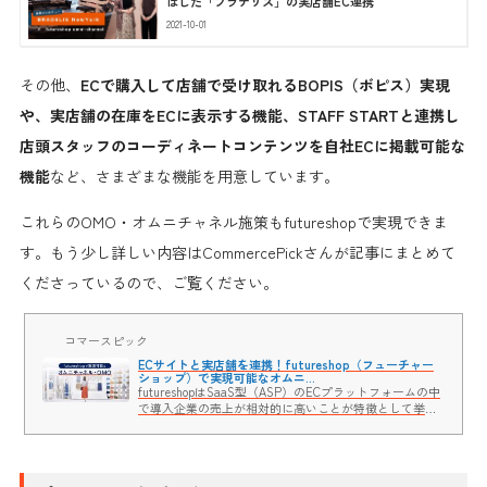
ばした「ブラデリス」の実店舗EC連携
2021-10-01
その他、
ECで購入して店舗で受け取れるBOPIS（ボピス）実現
や、実店舗の在庫をECに表示する機能、STAFF STARTと連携し
店頭スタッフのコーディネートコンテンツを自社ECに掲載可能な
機能
など、さまざまな機能を用意しています。
これらのOMO・オムニチャネル施策もfutureshopで実現できま
す。もう少し詳しい内容はCommercePickさんが記事にまとめて
くださっているので、ご覧ください。
コマースピック
ECサイトと実店舗を連携！futureshop（フューチャー
ショップ）で実現可能なオムニ...
futureshopはSaaS型（ASP）のECプラットフォームの中
で導入企業の売上が相対的に高いことが特徴として挙げ
られます。売上が高い理由の一つに、各機能の深さがあ
ります。機能を活用して実現できる