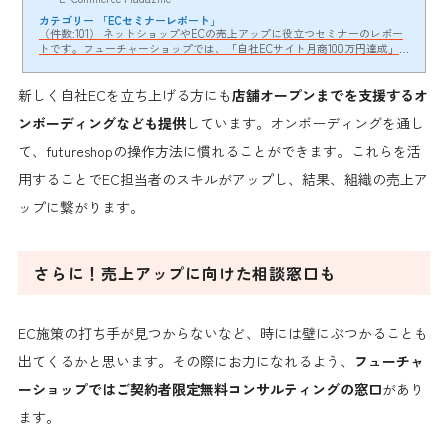
カテゴリー 「ECセミナーレポート」
（件数:101） ネットショップやECの売上アップに役立つセミナーのレポー
トです。フューチャーショップでは、「自社ECサイト月商100万円達成」
や「これから自社ECサイトを立ち上げる方向け」などのECステージ別のセ
ミナーや、「事業再構築補助金」「インスタグラム・SNS活用」「ライブ
新しく自社ECを立ち上げる方にも
コマース」「越境EC」など、各ECテーマ別セミナーを開催しています。各
店舗オープンまでを支援するオ
セミナー概要・開催状況については下記ページをご覧ください。EC運営お
ンボーディングなども提供
しています。オンボーディングを通し
役立ちセミナー一覧
て、futureshopの操作方法に慣れることができます。
これらを活
用することでEC担当者のスキルがアップし、結果、組織の売上ア
ップに繋がります。
さらに！売上アップに向けた相談窓口も
EC施策の打ち手が見つからないなど、時には壁にぶつかることも
出てくるかと思います。その際にお力になれるよう、
フューチャ
ーショップではご契約者限定無料コンサルティングの窓口
があり
ます。