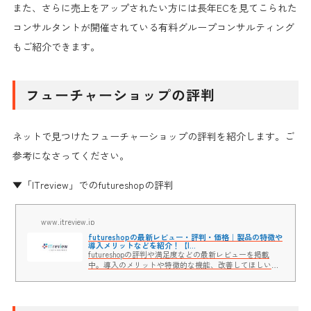
また、さらに売上をアップされたい方には長年ECを見てこられた
コンサルタントが開催されている有料グループコンサルティング
もご紹介できます。
フューチャーショップの評判
ネットで見つけたフューチャーショップの評判を紹介します。ご
参考になさってください。
▼「ITreview」でのfutureshopの評判
www.itreview.jp
futureshopの最新レビュー・評判・価格｜製品の特徴や
導入メリットなどを紹介！【I...
futureshopの評判や満足度などの最新レビューを掲載
中。導入のメリットや特徴的な機能、改善してほしいポ
イント、製品の価格など製品詳細もチェックできます。
ITreviewはユーザーの3万件を超えるレビューと、ベンダ
ー製品担当者の思いや導入事例も聞けるビジネス向けソ
フトウェアとクラウドサービスのレビュー・比較サイト