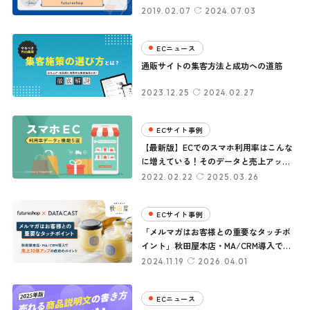
2019.02.07
2024.07.03
ECニュース
通販サイトの集客方法と成功への道筋
2023.12.25
2024.02.27
ECサイト事例
【最新版】ECでのスマホ利用率はこんな
に増えている！そのデータと売上アップ
に必要な機能５選
2022.02.22
2025.03.26
ECサイト事例
「メルマガはお客様との重要なタッチポ
イント」秋田屋本店・MA/CRM導入で売
上10倍アップの成功のポイント
2024.11.19
2026.04.01
【futureshop ✕ DATA CAST事例】
ECニュース