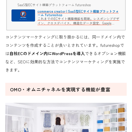
SaaS型ECサイト構築プラットフォーム futureshop
commerce creator | SaaS型ECサイト構築プラットフォ
ーム futureshop
これまでのECサイト構築機能を刷新。レスポンシブデザ
イン、クロスデバイス、構造化データ設定、Google
Analytics 拡張eコマースなどにも対応した、CMS機能
「commerce creator（コマースクリエイター）」のご紹
コンテンツマーケティングに取り掛かるには、同一ドメイン内で
介です。デザインにこだわりのあるプロからとにかく開
店したい方まで、満足のいくECサイトを実現します。
コンテンツを作成することが良いとされています。futureshopで
は
自社ECのドメイン内にWordPressを導入
できるオプション機能
など、SEOに効果的な方法でコンテンツマーケティングを実施で
きます。
OMO・オムニチャネルを実現する機能が豊富