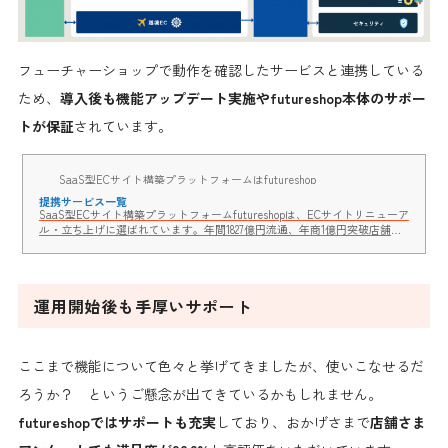
フューチャーショップで動作を確認したサービスと連携している
ため、
導入後も機能アップデート実施やfutureshop本体のサポー
トが保証
されています。
SaaS型ECサイト構築プラットフォームはfutureshop
提携サービス一覧
SaaS型ECサイト構築プラットフォームfutureshopは、ECサイトリニューア
ル・立ち上げに選ばれています。年間1827億円流通、年商1億円突破店舗、
続々誕生。CMS機能「commerce creator」では、さらにデザインの自由度
が向上。定期的にバージョンアップを実施し、常に最新のシステムが利用
できます。
運用開始後も手厚いサポート
ここまで機能について色々と挙げてきましたが、使いこなせるだ
ろうか？ というご懸念が出てきているかもしれません。
futureshopではサポートも充実
しており、おかげさまで
店舗さま