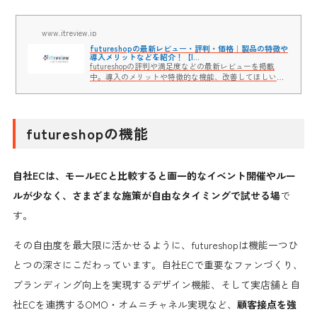
www.itreview.jp
futureshopの最新レビュー・評判・価格｜製品の特徴や
導入メリットなどを紹介！【I...
futureshopの評判や満足度などの最新レビューを掲載
中。導入のメリットや特徴的な機能、改善してほしいポ
イント、製品の価格など製品詳細もチェックできます。
ITreviewはユーザーの3万件を超えるレビューと、ベンダ
ー製品担当者の思いや導入事例も聞けるビジネス向けソ
フトウェアとクラウドサービスのレビュー・比較サイト
futureshopの機能
です。
自社ECは、モールECと比較すると画一的なイベント開催やルー
ルが少なく、さまざまな施策が自由なタイミングで試せる場
で
す。
その自由度を最大限に活かせるように、futureshopは機能一つひ
とつの深さにこだわっています。自社ECで重要なファンづくり、
ブランディング向上を実現するデザイン機能、そして実店舗と自
社ECを連携するOMO・オムニチャネル実現など、
顧客接点を強