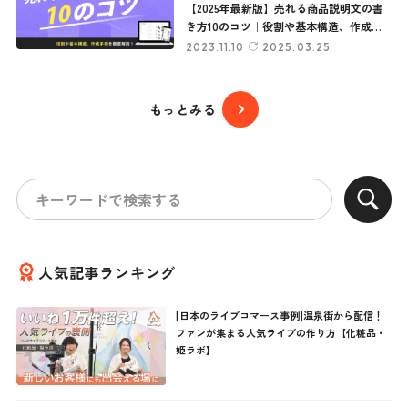
【2025年最新版】売れる商品説明文の書
き方10のコツ｜役割や基本構造、作成手
順を徹底解説！
2023.11.10
2025.03.25
もっとみる
人気記事ランキング
[日本のライブコマース事例]温泉街から配信！
ファンが集まる人気ライブの作り方【化粧品・
姫ラボ】