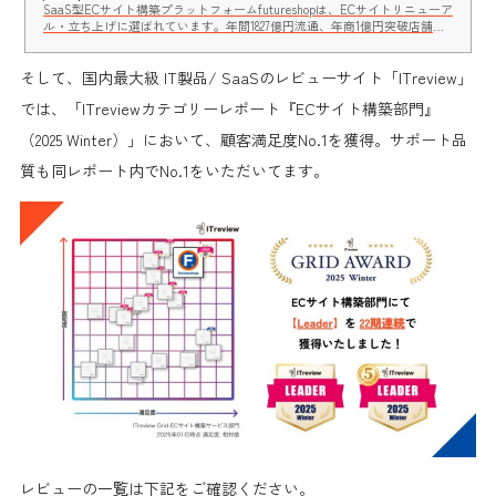
SaaS型ECサイト構築プラットフォームfutureshopは、ECサイトリニューア
ル・立ち上げに選ばれています。年間1827億円流通、年商1億円突破店舗、
続々誕生。CMS機能「commerce creator」では、さらにデザインの自由度
が向上。定期的にバージョンアップを実施し、常に最新のシステムが利用
そして、
できます。
国内最大級 IT製品/ SaaSのレビューサイト「ITreview」
では、「ITreviewカテゴリーレポート『ECサイト構築部門』
（2025 Winter）」において、顧客満足度No.1を獲得。
サポート品
質も同レポート内でNo.1をいただいてます。
レビューの一覧は下記をご確認ください。