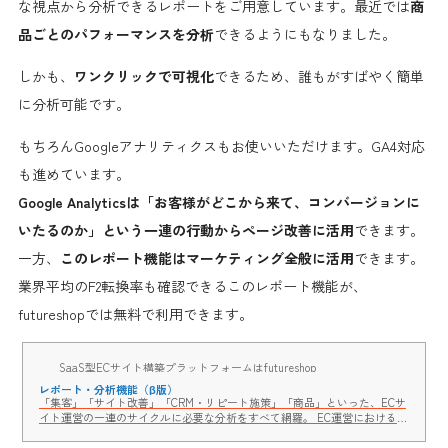
な視点から分析できるレポートをご用意しています。最近では
商
品ごとのパフォーマンスを分析
できるようにもなりました。
しかも、
ワンクリックで可視化
できるため、誰もがすばやく簡単
に分析可能です。
もちろんGoogleアナリティクスもお使いいただけます。GA4対応
も進めています。
Google Analyticsは「お客様がどこから来て、コンバージョンに
いたるのか」という一連の行動からページ改善に活用
できます。
一方、
このレポート機能はマーケティング全般に活用
できます。
業界平均のF2転換率も確認できるこのレポート機能が、
futureshopでは無料で利用できます。
SaaS型ECサイト構築プラットフォームはfutureshop
レポート・分析機能（β版）
「集客」「サイト改善」「CRM・リピート施策」「商品」といった、ECサ
イト運営の一連のサイクルに必要な分析をすべて網羅。 EC運営における課
題や売上のボトルネックをクリック一つで可視化・分析できるので、今打
つべき施策の優先順位と打った施策の効果が簡単にわかります。