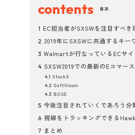
目次
EC担当者がSXSWを注目すべき
1
2019年にSXSWに共通するキー
2
Walmartが行なっているEC
3
SXSW2019での最新のEコマー
4
StockX
4.1
SoftVision
4.2
BOSE
4.3
今後注目されていくであろう分
5
視線をトラッキングできるHawke
6
まとめ
7