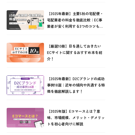
【2025年最新】主要5社の宅配便・
宅配業者の料金を徹底比較｜EC事
業者が安く利用する3つのコツもご
紹介！
【厳選10冊】目を通しておきたい
ECサイトに関するおすすめ本を紹
介！
【2025年最新】D2Cブランドの成功
事例18選｜近年の傾向や共通する特
徴を徹底解説します！
【2025年版】Eコマースとは？意
味、市場規模、メリット・デメリッ
トを初心者向けに解説