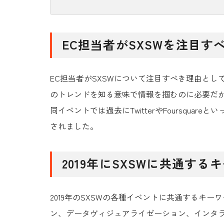
EC担当者がSXSWを注目す
EC担当者がSXSWについて注目すべき理由と
のトレンドを知る意味で情報を掴むのに必要
だ
同イベントでは過去にTwitterやFoursqua
されました。
2019年にSXSWに共通する
2019年のSXSWの各種イベントに共通する
キーワ
ン、データヴィジュアライゼーション、インタ