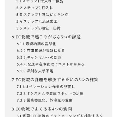
ステップ1.仕入れ・検品
5.1
ステップ2.棚入れ
5.2
ステップ3.商品ピッキング
5.3
ステップ4.流通加工
5.4
ステップ5.梱包・出荷
5.5
EC物流で起こりがちな5つの課題
6
1.最短納期の常態化
6.1
2.在庫管理が複雑になる
6.2
3.キャンセルへの対応
6.3
4.配送や在庫管理にコストがかかる
6.4
5.深刻な人手不足
6.5
EC物流の課題を解決するための3つの施策
7
1.オペレーション作業の見直し
7.1
2.ITシステムや倉庫ロボットの活用
7.2
3.業務委託化、外注先の変更
7.3
EC物流でよくある4つの質問
8
質問1.EC物流のアウトソーシングを検討するタ
8.1