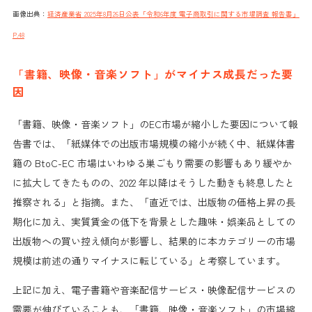
画像出典：
経済産業省 2025年8月26日公表「令和6年度 電子商取引に関する市場調査 報告書」
P.48
「書籍、映像・音楽ソフト」がマイナス成長だった要
因
「書籍、映像・音楽ソフト」のEC市場が縮小した要因について報
告書では、「
紙媒体での出版市場規模の縮小が続く中、紙媒体書
籍の BtoC-EC 市場はいわゆる巣ごもり需要の影響もあり緩やか
に拡大してきたものの、2022 年以降はそうした動きも終息したと
推察される」と指摘。また、「直近では、出版物の価格上昇の長
期化に加え、実質賃金の低下を背景とした趣味・娯楽品としての
出版物への買い控え傾向が影響し、結果的に本カテゴリーの市場
規模は前述の通りマイナスに転じている」と考察しています。
上記に加え、電子書籍や音楽配信サービス・映像配信サービスの
需要が伸びていることも、
「書籍、映像・音楽ソフト」
の市場縮