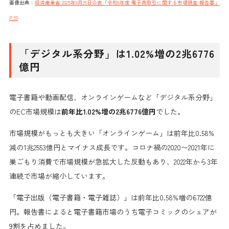
画像出典：
経済産業省 2025年8月26日公表「令和6年度 電子商取引に関する市場調査 報告書」
P.59
「デジタル系分野」は1.02%増の2兆6776
億円
電子書籍や動画配信、オンラインゲームなど「デジタル系分野」
のEC市場規模は
前年比1.02%増の2兆6776億円
でした。
市場規模がもっとも大きい「オンラインゲーム」は前年比0.58%
減の1兆2553億円とマイナス成長です。コロナ禍の2020〜2021年に
巣ごもり消費で市場規模が急拡大した反動もあり、2022年から3年
連続で市場が縮小しています。
「電子出版（電子書籍・電子雑誌）」は前年比0.58%増の6722億
円。報告書によると電子書籍市場のうち電子コミックのシェアが
9割を占めました。