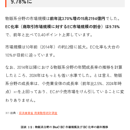
9.78%に
物販系分野の市場規模は
前年比3.70%増の15兆2194億円
でした。
EC化率（商取引市場規模に対するEC市場規模の割合）は9.78%
で、前年と比べて0.40ポイント上昇しています。
市場規模は10年前（2014年）の約2.2倍に拡大。EC化率も大台の
10%が目前に迫っています。
なお、2014年以降における物販系分野の年間成長率の推移を計算
したところ、2024年はもっとも低い水準でした。とは言え、物販
系分野の成長率は、小売業全体の成長率（前年比2.5%、2024年時
点）
を上回っており、ECが小売市場をけん引していることに変
※1
わりありません。
※1 出典：
経済産業省 商業動態統計調査