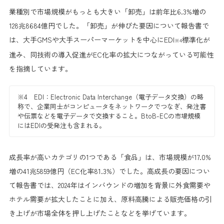
業種別で市場規模がもっとも大きい「卸売」は前年比6.3%増の
128兆8684億円でした。「卸売」が伸びた要因について報告書で
は、
大手GMSや大手スーパーマーケットを中心にEDI
標準化が
※4
進み、同技術の導入促進がEC化率の拡大につながっている可能性
を指摘しています。
※4 EDI：Electronic Data Interchange（電子データ交換）の略
称で、企業同士がコンピュータをネットワークでつなぎ、発注書
や伝票などを電子データで交換すること。BtoB-ECの市場規模
にはEDIの受発注も含まれる。
成長率が高いカテゴリの1つである「食品」は、市場規模が17.0%
増の41兆5859億円（EC化率81.3%）でした。高成長の要因につい
て報告書では、
2024年はインバウンドの増加を背景に外食需要や
ホテル需要が拡大したことに加え、原料高騰による販売価格の引
き上げが市場全体を押し上げたことなどを挙げています。