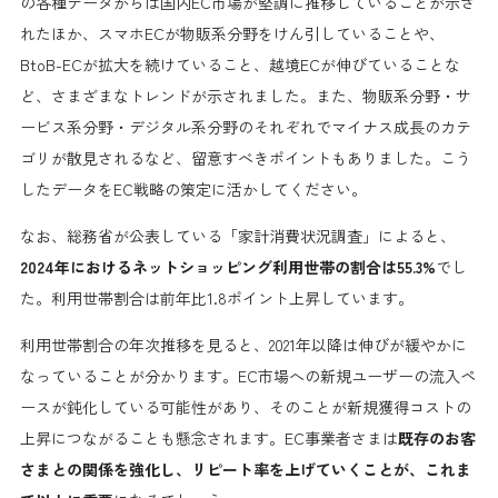
の各種データ
からは国内EC市場が堅調に推移していることが示さ
れたほか、スマホECが物販系分野をけん引していることや、
BtoB-ECが拡大を続けていること、越境ECが伸びていることな
ど、さまざまなトレンドが示されました。また、物販系分野・サ
ービス系分野・デジタル系分野のそれぞれでマイナス成長のカテ
ゴリが散見されるなど、留意すべきポイントもありました。こう
したデータをEC戦略の策定に活かしてください。
なお、総務省が公表している「家計消費状況調査」によると、
2024年におけるネットショッピング利用世帯の割合は55.3%
でし
た。利用世帯割合は前年比1.8ポイント上昇しています。
利用世帯割合の年次推移を見ると、2021年以降は伸びが緩やかに
なっていることが分かります。EC市場への新規ユーザーの流入ペ
ースが鈍化している可能性があり、そのことが新規獲得コストの
上昇につながることも懸念されます。EC事業者さまは
既存のお客
さまとの関係を強化し、リピート率を上げていくことが、これま