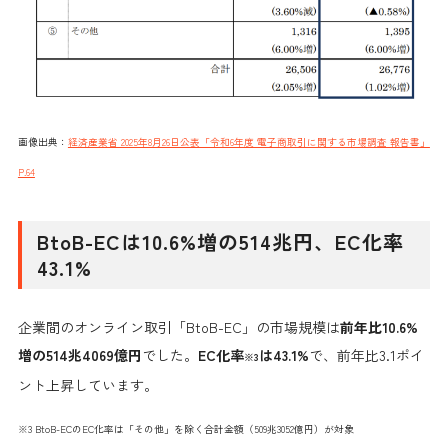
画像出典：
経済産業省 2025年8月26日公表「令和6年度 電子商取引に関する市場調査 報告書」
P.64
BtoB-ECは10.6%増の514兆円、EC化率
43.1%
企業間のオンライン取引「BtoB-EC」の市場規模は
前年比10.6%
増の514兆4069億円
でした。
EC化率
は43.1%
で、前年比3.1ポイ
※3
ント上昇しています。
※3 BtoB-ECのEC化率は「その他」を除く合計金額（509兆3052億円）が対象