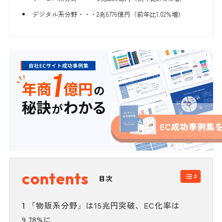
デジタル系分野・・・2兆6776億円（前年比1.02%増）
目次
「物販系分野」は15兆円突破、EC化率は
1
9.78%に