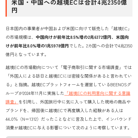
米国・中国への越境ECは合計4兆2350億
円
日本国内の事業者が中国および米国に向けて販売した「越境EC」
の市場規模は、
中国向けが前年比8.5%増の2兆6372億円、米国向
けが前年比8.0%増の1兆5978億円
でした。2カ国への合計で
4兆2350
億円となっています。
越境ECの市場動向について「
電子商取引に関する市場調査
」では
「
外国人による訪日と越境ECには密接な関係があると言われてい
る
」と指摘。越境ECプラットフォームを運営している
BEENOSグ
ループが2024年11月に実施した
「越境ECの利用意向に関する意識
調査」
を引用し、外国旅行中に気に入って購入した現地の商品や
ブランドを、帰国後に越境ECで再度購入した経験がある人は
44.0％（N＝1312）だったことなどに言及した上で、
インバウンド
消費が越境ECに与える影響について
次のように考察しています。