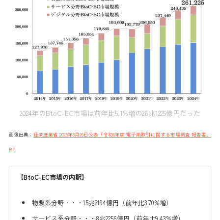
2024年のBtoC-EC市場は前年比5.1%増の26兆1225億円だった
画像出典：
経済産業省 2025年8月26日公表「令和6年度 電子商取引に関する市場調査 報告書」
P.7
【BtoC-EC市場の内訳】
物販系分野・・・15兆2194億円（前年比3.70%増）
サービス系分野・・・8兆2256億円（前年比9.43%増）