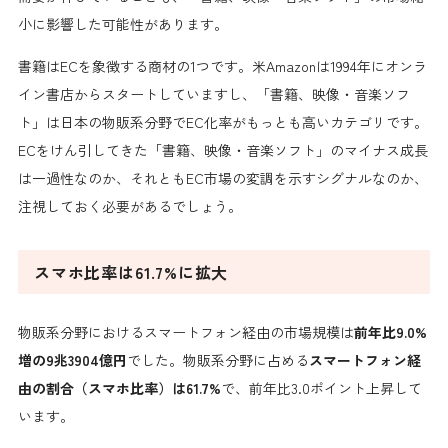
小に影響した可能性があります。
書籍は
ECを象徴する商材の1つです。米Amazonは1994年にオンラ
イン書店からスタートしていますし、
「書籍、映像・音楽ソフ
ト」は日本の物販系分野で
EC化率がもっとも高いカテゴリです。
ECをけん引してきた
「書籍、映像・音楽ソフト」
のマイナス成長
は一過性なのか、それともEC市場の変調を示すシグナルなのか、
注視しておく必要があるでしょう。
スマホ比率は61.7%に拡大
物販系分野におけるスマートフォン経由の市場規模は
前年比9.0%
増の9兆3904億円
でした。物販系分野に占める
スマートフォン経
由の割合（スマホ比率）は61.7%
で、前年比3.0ポイント上昇して
います。