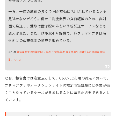
が整備されつつある。
一方、一連の取組の多くで AIが有効に活用されていることも
見逃せないだろう。併せて物流業界の負荷軽減のため、非対
面で発送し、受取は置き配のみという新配送サービスなども
導入された。また、越境取引も好調で、各フリマアプリは海
外向けの販売機能の拡充を進めている。
※引用
経済産業省 2025年8月26日公表「令和6年度 電子商取引に関する市場調査 報告
書」P.71,72
なお、報告書では注意点として、CtoC-EC市場の推定において、
フリマアプリやオークションサイトの推定市場規模には企業が売
り手となっているケースが含まれることに留意が必要であるとし
ています。