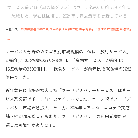
サービス系分野（緑の棒グラフ）はコロナ禍の2020年と2021年に
急減した。現在は回復し、2024年は過去最高を更新している
画像出典：
経済産業省 2025年8月26日公表「令和6年度 電子商取引に関する市場調査 報告書」
P.32
サービス系分野のカテゴリ別市場規模の上位は「旅行サービス」
が前年比10.32%増の3兆5249億円、「金融サービス」が前年比
16.59%増の9890億円、「飲食サービス」が前年比18.70%増の9692
億円でした。
近年急速に市場が拡大した「フードデリバリーサービス」は
サー
ビス系分野で
唯一、前年比マイナスでした。コロナ禍でフードデ
リバリー市場が急拡大した一方、2024年はアフターコロナで実店
舗回帰が進んだこともあり、フードデリバリーの利用者増加が一
巡した可能性があります。