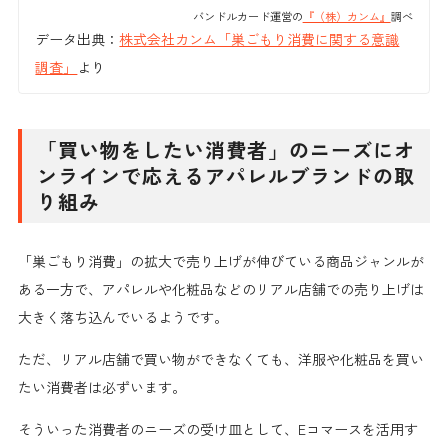
バンドルカード運営の
『（株）カンム』
調べ
データ出典：
株式会社カンム「巣ごもり消費に関する意識
調査」
より
「買い物をしたい消費者」のニーズにオ
ンラインで応えるアパレルブランドの取
り組み
「巣ごもり消費」の拡大で売り上げが伸びている商品ジャンルが
ある一方で、
アパレルや化粧品などのリアル店舗での売り上げは
大きく落ち込んでいる
ようです。
ただ、リアル店舗で買い物ができなくても、洋服や化粧品を
買い
たい消費者は必ずいます。
そういった消費者のニーズの受け皿として、
Eコマースを活用
す