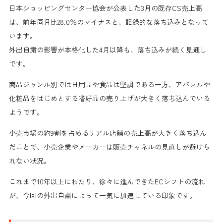
日本ショッピングセンター協会が公表した3月の既存CS売上高
は、
前年同月比28.0％のマイナス
と、記録的な落ち込みとなって
います。
外出自粛の影響が本格化した4月以降も、
落ち込みが続く見通し
です。
商品ジャンル別では日用品や食品は堅調である一方、アパレルや
化粧品をはじめとする嗜好品の売り上げが大きく落ち込んでいる
ようです。
小売市場の約9割を占めるリアル店舗の売上高が大きく落ち込ん
だことで、小売企業やメーカーは販売チャネルの見直しが避けら
れない状況。
これまで10年以上にわたり、徐々に進んできた
ECシフトの流れ
が、
今回の外出自粛によって一気に加速
している印象です。