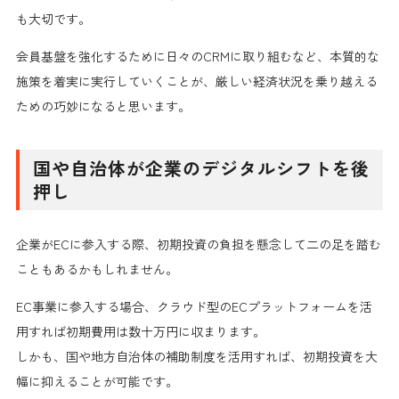
も大切です。
会員基盤を強化
するために
日々のCRMに取り組む
など、
本質的な
施策を着実に実行
していくことが、厳しい経済状況を乗り越える
ための巧妙になると思います。
国や自治体が企業のデジタルシフトを後
押し
企業がECに参入する際、初期投資の負担を懸念して二の足を踏む
こともあるかもしれません。
EC事業に参入する場合、
クラウド型のECプラットフォーム
を活
用すれば
初期費用は数十万円に収まります。
しかも、国や地方自治体の
補助制度を活用
すれば、初期投資を大
幅に抑えることが可能です。