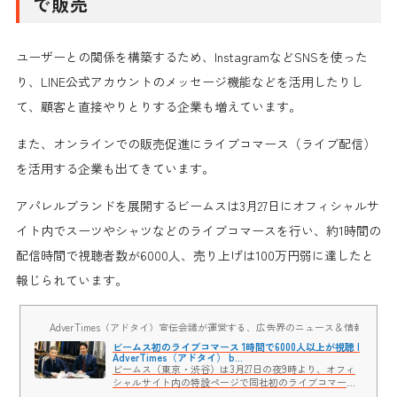
で販売
ユーザーとの関係を構築するため、InstagramなどSNSを使った
り、LINE公式アカウントのメッセージ機能などを活用したりし
て、
顧客と直接やりとりする
企業も増えています。
また、
オンラインでの販売促進にライブコマース（ライブ配信）
を活用する
企業も出てきています。
アパレルブランドを展開するビームスは3月27日にオフィシャルサ
イト内でスーツやシャツなどの
ライブコマース
を行い、約1時間の
配信時間で視聴者数が6000人、
売り上げは100万円弱
に達したと
報じられています。
AdverTimes（アドタイ）宣伝会議が運営する、広告界のニュース＆情報プラ
ビームス初のライブコマース 1時間で6000人以上が視聴 |
AdverTimes（アドタイ） b...
ビームス（東京・渋谷）は3月27日の夜9時より、オフィ
シャルサイト内の特設ページで同社初のライブコマース
を実施した。