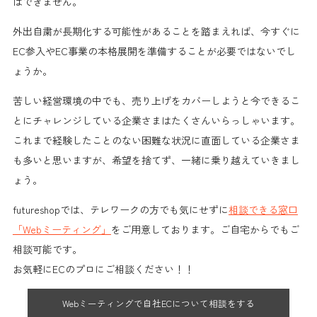
はできません。
外出自粛が
長期化する可能性
があることを踏まえれば、
今すぐに
EC参入やEC事業の本格展開を準備
することが必要ではないでし
ょうか。
苦しい経営環境の中でも、売り上げをカバーしようと
今できるこ
とにチャレンジ
している企業さまはたくさんいらっしゃいます。
これまで経験したことのない困難な状況に直面している企業さま
も多いと思いますが、
希望を捨てず、一緒に乗り越えていきまし
ょう。
futureshopでは、テレワークの方でも気にせずに
相談できる窓口
「Webミーティング」
をご用意しております。ご自宅からでもご
相談可能です。
お気軽に
ECのプロにご相談ください！！
Webミーティングで自社ECについて相談をする