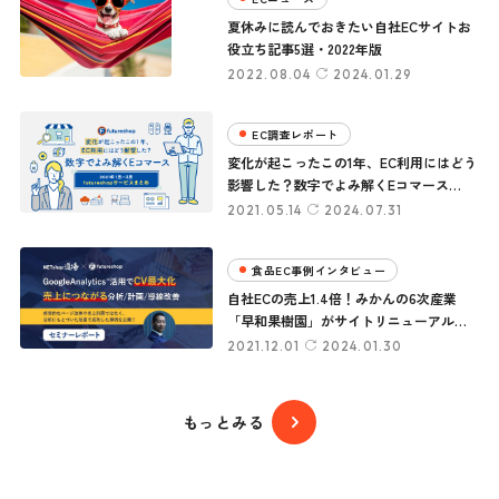
夏休みに読んでおきたい自社ECサイトお
役立ち記事5選・2022年版
2022.08.04
2024.01.29
EC調査レポート
変化が起こったこの1年、EC利用にはどう
影響した？数字でよみ解くEコマース
［2021年1月〜3月 futureshopサービスま
2021.05.14
2024.07.31
とめ］
食品EC事例インタビュー
自社ECの売上1.4倍！みかんの6次産業
「早和果樹園」がサイトリニューアルに
成功した理由
2021.12.01
2024.01.30
もっとみる