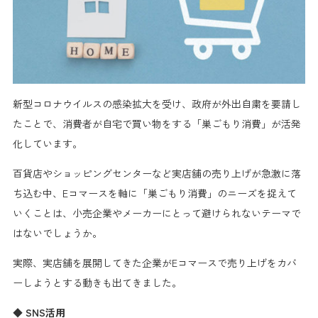
新型コロナウイルスの感染拡大を受け、政府が外出自粛を要請し
たことで、
消費者が自宅で買い物をする「巣ごもり消費」が活発
化
しています。
百貨店やショッピングセンターなど実店舗の売り上げが急激に落
ち込む中、
Eコマースを軸に「巣ごもり消費」のニーズを捉えて
いく
ことは、小売企業やメーカーにとって
避けられないテーマ
で
はないでしょうか。
実際、実店舗を展開してきた企業が
Eコマースで売り上げをカバ
ー
しようとする動きも出てきました。
◆ SNS活用