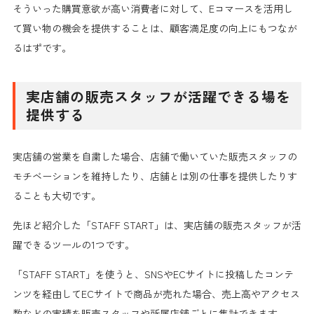
そういった
購買意欲が高い消費者
に対して、
Eコマースを活用し
て買い物の機会を提供
することは、
顧客満足度の向上
にもつなが
るはずです。
実店舗の販売スタッフが活躍できる場を
提供する
実店舗の営業を自粛した場合、店舗で働いていた
販売スタッフ
の
モチベーションを維持
したり、
店舗とは別の仕事を提供
したりす
ることも大切です。
先ほど紹介した「STAFF START」は、
実店舗の販売スタッフが活
躍できるツール
の1つです。
「STAFF START」を使うと、SNSやECサイトに投稿したコンテ
ンツを経由してECサイトで商品が売れた場合、売上高やアクセス
数などの実績を販売スタッフや所属店舗ごとに集計できます。