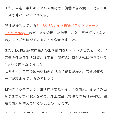
また、自宅で楽しめる
グルメ商材
や、
備蓄できる食品
に対するニ
ーズも
伸びている
ようです。
弊社が提供している
SaaS型ECサイト構築プラットフォーム
「futureshop」
のデータを分析した結果、
お取り寄せグルメなど
の売り上げが伸びている
ことが分かりました。
また、
EC物流企業に最近の出荷動向
をヒアリングしたところ、
“
音響設備及び生活雑貨、加工食品関連の出荷が大幅に伸びている
”
という声もありました。
おそらく、自宅で映画や動画を見る消費者が増え、音響設備のニ
ーズが高まっているのでしょう。
自宅にいる事により、生活に必要なアイテムを購入、さらに外出
もままならない状況なので、加工食品（常温での保管が可能）関
連の購入も増えている状況とのことです。