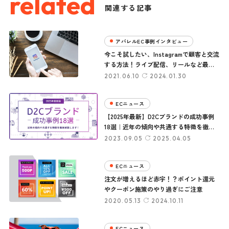
related
関連する記事
アパレルEC事例インタビュー
今こそ試したい、Instagramで顧客と交流
する方法！ライブ配信、リールなど最新
活用法
2021.06.10
2024.01.30
ECニュース
【2025年最新】D2Cブランドの成功事例
18選｜近年の傾向や共通する特徴を徹底
解説します！
2023.09.05
2025.04.05
ECニュース
注文が増えるほど赤字！？ポイント還元
やクーポン施策のやり過ぎにご注意
2020.05.13
2024.10.11
ECニュース