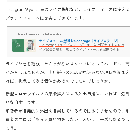
Instagramやyoutubeのライブ機能など、
ライブコマースに使える
プラットフォームは充実
してきています。
livecottage-option.future-shop.jp
ライブコマース機能Live cottage（ライブコテージ）
Live cottage（ライブコテージ）は、自社ECサイト内にラ
イブ配信会場を用意してライブコマースを展開できるサ
ービスです。自社ECサイト内でライブ配信を実施するこ
とができ、ライブに参加したまま、商品ページを見て、
ライブ配信を経験したことがないスタッフにとってハードルは高
購入していただけます。
いかもしれませんが、実店舗への来店が見込めない現状を踏まえ
れば、
挑戦してみる価値がある
のではないでしょうか。
新型コロナウイルスの感染拡大による外出自粛は、いわば「強制
的な自粛」です。
消費者が自発的に外出を自粛しているのではありませんので、
消
費者の中には「もっと買い物をしたい」というニーズ
もあるでし
ょう。