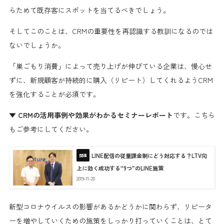
らためて既存客にスポットを当てるべきでしょう。
そしてこのことは、
CRMの重要性を再認識する教訓
になるのでは
ないでしょうか。
「巣ごもり消費」によって売り上げが伸びている企業は、慢心せ
ずに、新規顧客が
持続的に購入（リピート）してくれるようCRM
を強化
することが必須です。
▼
CRMの活用事例や効果がわかるセミナーレポート
です。こちら
もご参考にしてください。
LINE配信の従量課金制にどう対応する？LTV向
上に効く成功する“9つ”のLINE施策
2019-11-20
新型コロナウイルスの影響があるかどうかに関わらず、リピータ
ーを増やしていくための施策をしっかり打っていくことは、とて