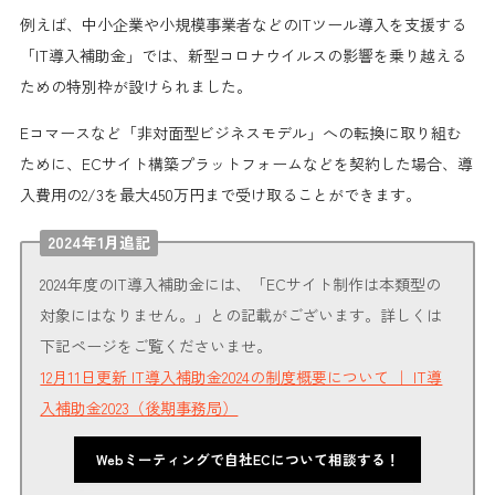
例えば、中小企業や小規模事業者などの
ITツール導入を支援する
「IT導入補助金」
では、新型コロナウイルスの影響を乗り越える
ための特別枠が設けられました。
Eコマースなど「非対面型ビジネスモデル」への転換に取り組む
ために、ECサイト構築プラットフォームなどを契約した場合、
導
入費用の2/3を最大450万円まで受け取る
ことができます。
2024年1月追記
2024年度のIT導入補助金には、「ECサイト制作は本類型の
対象にはなりません。」との記載がございます。詳しくは
下記ページをご覧くださいませ。
12月11日更新 IT導入補助金2024の制度概要について ｜ IT導
入補助金2023（後期事務局）
Webミーティングで自社ECについて相談する！