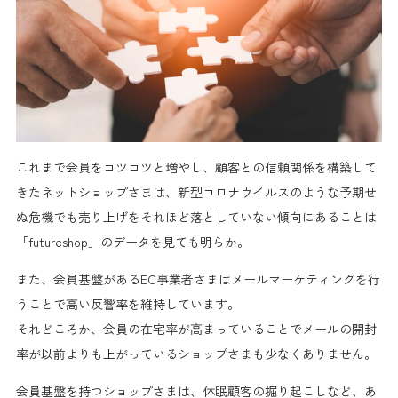
これまで会員をコツコツと増やし、
顧客との信頼関係を構築して
きたネットショップ
さまは、新型コロナウイルスのような
予期せ
ぬ危機でも売り上げをそれほど落としていない傾向にある
ことは
「futureshop」のデータを見ても明らか。
また、
会員基盤
があるEC事業者さまは
メールマーケティング
を行
うことで
高い反響率を維持
しています。
それどころか、会員の
在宅率が高まっている
ことで
メールの開封
率が以前よりも上がっている
ショップさまも少なくありません。
会員基盤を持つショップさまは、
休眠顧客の掘り起こし
など、あ