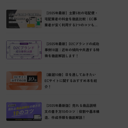
【2025年最新】主要5社の宅配便・
宅配業者の料金を徹底比較｜EC事
業者が安く利用する3つのコツもご
紹介！
【2025年最新】D2Cブランドの成功
事例18選｜近年の傾向や共通する特
徴を徹底解説します！
【厳選10冊】目を通しておきたい
ECサイトに関するおすすめ本を紹
介！
【2025年最新版】売れる商品説明
文の書き方10のコツ｜役割や基本構
造、作成手順を徹底解説！