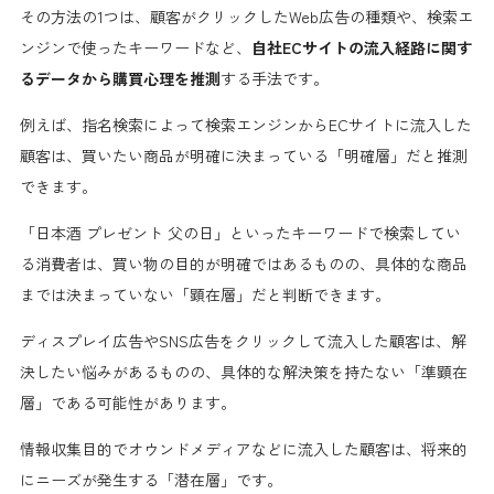
その方法の1つは、顧客がクリックしたWeb広告の種類や、検索エ
ンジンで使ったキーワードなど、
自社ECサイトの流入経路に関す
るデータから購買心理を推測
する手法です。
例えば、指名検索によって検索エンジンからECサイトに流入した
顧客は、買いたい商品が明確に決まっている「明確層」だと推測
できます。
「日本酒 プレゼント 父の日」といったキーワードで検索してい
る消費者は、買い物の目的が明確ではあるものの、具体的な商品
までは決まっていない「顕在層」だと判断できます。
ディスプレイ広告やSNS広告をクリックして流入した顧客は、解
決したい悩みがあるものの、具体的な解決策を持たない「準顕在
層」である可能性があります。
情報収集目的でオウンドメディアなどに流入した顧客は、将来的
にニーズが発生する「潜在層」です。