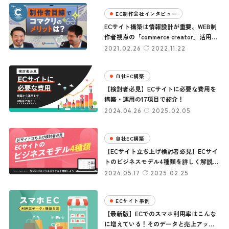
EC制作会社インタビュー
ECサイト構築は情報設計が重要。WEB制
作者視点の「commerce creator」活用メ
リット
2021.02.26
2022.11.22
自社EC構築
【検討者必見】ECサイトに必要な費用を
構築・運用の17項目で紹介！
2024.04.26
2025.02.05
自社EC構築
【ECサイト立ち上げ検討者必見】ECサイ
トのビジネスモデル4種類を詳しく解説し
ます！
2024.05.17
2025.02.25
ECサイト事例
【最新版】ECでのスマホ利用率はこんな
に増えている！そのデータと売上アップ