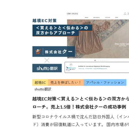
越境EC
売上を伸ばしたい！
アパレル・ファッション
shutto翻訳
越境EC対策＜買える＞と＜伝わる＞の双方か
ローチ。売上1.5倍！株式会社クーの成功事例
新型コロナウイルス禍で沈んだ訪日外国人（イン
ド）消費が回復軌道に入っています。 国内市場が