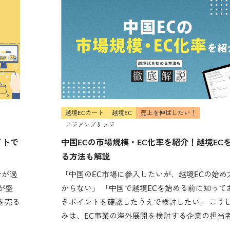
越境ECカート
越境EC
売上を伸ばしたい！
アジアンブリッジ
イトで
中国ECの市場規模・EC化率を紹介！越境EC
る方法も解説
者が過
「中国のEC市場に参入したいが、越境ECの始め
が盛
からない」 「中国で越境ECを始める前に知って
を売る
きポイントを確認したうえで検討したい」 こう
みは、EC事業の海外展開を検討する企業の担当者.