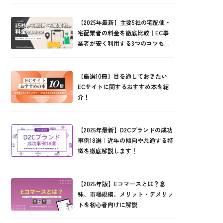
【2025年最新】主要5社の宅配便・
宅配業者の料金を徹底比較｜EC事
業者が安く利用する3つのコツもご
紹介！
【厳選10冊】目を通しておきたい
ECサイトに関するおすすめ本を紹
介！
【2025年最新】D2Cブランドの成功
事例18選｜近年の傾向や共通する特
徴を徹底解説します！
【2025年版】Eコマースとは？意
味、市場規模、メリット・デメリッ
トを初心者向けに解説