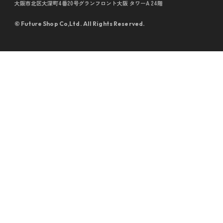
大阪市北区大深町4番20号グランフロント大阪 タワーA 24階
©︎ Future Shop Co,Ltd. All Rights Reserved.