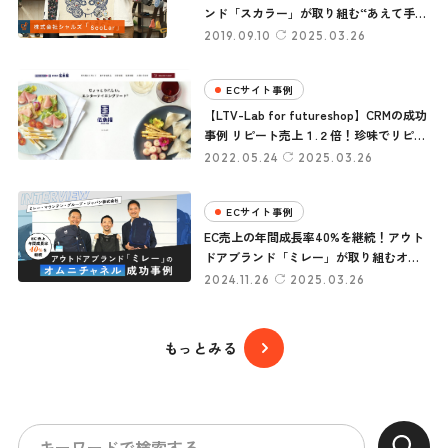
ンド「スカラー」が取り組む“あえて手間
をかける”CRM
2019.09.10
2025.03.26
ECサイト事例
【LTV-Lab for futureshop】CRMの成功
事例 リピート売上１.２倍！珍味でリピー
ト率・回転率も伸ばした“伍魚福”様
2022.05.24
2025.03.26
ECサイト事例
EC売上の年間成長率40%を継続！アウト
ドアブランド「ミレー」が取り組むオム
ニチャネルの成功事例
2024.11.26
2025.03.26
もっとみる