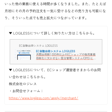
いった他の業務に使える時間が多くなりました。また、たとえば
月初にその月の予約注文を一気に受けるなどの売り方も可能にな
り、そういった点でも売上拡大につながっています。
▼ LOGILESSについて詳しく知りたい方はこちらから。
EC自動出荷システム LOGILESS
EC自動出荷システム LOGILESS
月間出荷数1,000件以上のECショップの物流業務
効率化に欠かせない受注管理システム(OMS)と、
倉庫管理システム(WMS)の一体型システムです。
ECショップと物流倉庫が一つのシステムを利用す
▼ LOGILESSについて、ECショップ運営者さまからのお問
るため、毎日発生する受注～出荷までの手作業が
不要になり、ミスなくスピーディな出荷が実現で
い合わせはこちらから。
きます。初期費用0円。
株式会社ロジレス
・お問合せフォーム：
https://www.logiless.com/apply/merchant/