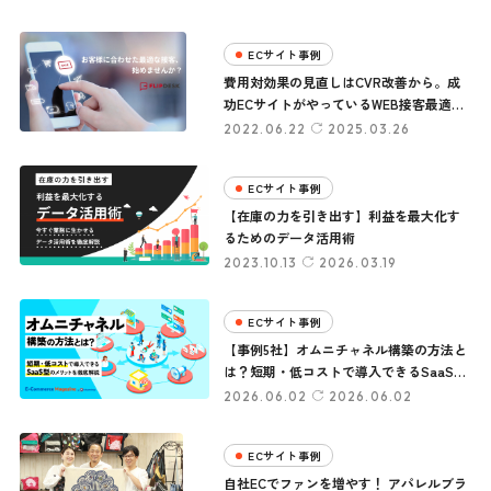
ECサイト事例
費用対効果の見直しはCVR改善から。成
功ECサイトがやっているWEB接客最適化
とは？
2022.06.22
2025.03.26
ECサイト事例
【在庫の力を引き出す】利益を最大化す
るためのデータ活用術
2023.10.13
2026.03.19
ECサイト事例
【事例5社】オムニチャネル構築の方法と
は？短期・低コストで導入できるSaaS型
のメリットを徹底解説
2026.06.02
2026.06.02
ECサイト事例
自社ECでファンを増やす！ アパレルブラ