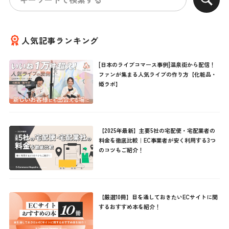
人気記事ランキング
[日本のライブコマース事例]温泉街から配信！
ファンが集まる人気ライブの作り方【化粧品・
姫ラボ】
【2025年最新】主要5社の宅配便・宅配業者の
料金を徹底比較｜EC事業者が安く利用する3つ
のコツもご紹介！
【厳選10冊】目を通しておきたいECサイトに関
するおすすめ本を紹介！