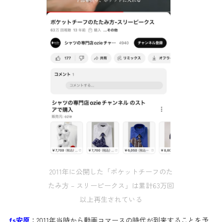
2011年に公開した「ポケットチーフのた
たみ方 – スリーピークス」は累計63万回
以上再生されている
fs安原
：2011年当時から動画コマースの時代が到来することを予