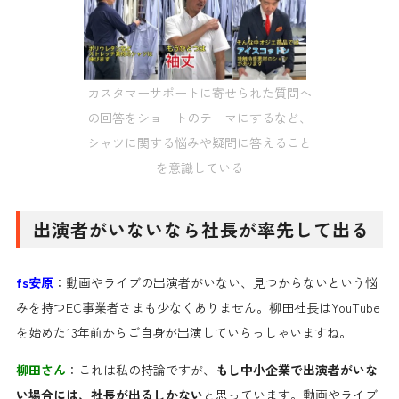
カスタマーサポートに寄せられた質問へ
の回答をショートのテーマにするなど、
シャツに関する悩みや疑問に答えること
を意識している
出演者がいないなら社長が率先して出る
fs安原
：動画やライブの出演者がいない、見つからないという悩
みを持つEC事業者さまも少なくありません。柳田社長はYouTube
を始めた13年前からご自身が出演していらっしゃいますね。
柳田さん
：これは私の持論ですが、
もし中小企業で出演者がいな
い場合には、社長が出るしかない
と思っています。動画やライブ