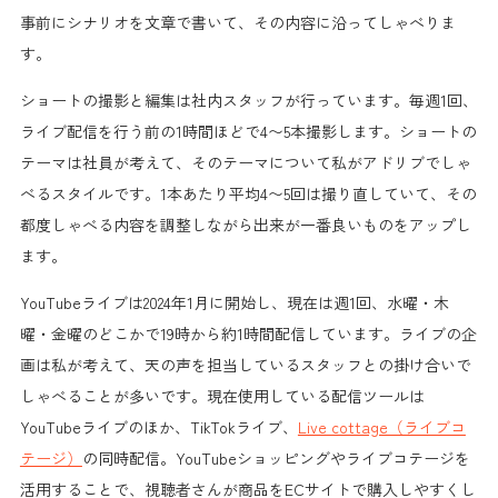
事前にシナリオを文章で書いて、その内容に沿ってしゃべりま
す。
ショートの撮影と編集は社内スタッフが行っています。毎週1回、
ライブ配信を行う前の1時間ほどで4〜5本撮影します。ショートの
テーマは社員が考えて、そのテーマについて私がアドリブでしゃ
べるスタイルです。1本あたり平均4〜5回は撮り直していて、その
都度しゃべる内容を調整しながら出来が一番良いものをアップし
ます。
YouTubeライブは2024年1月に開始し、現在は週1回、水曜・木
曜・金曜のどこかで19時から約1時間配信しています。ライブの企
画は私が考えて、天の声を担当しているスタッフとの掛け合いで
しゃべることが多いです。現在使用している配信ツールは
YouTubeライブのほか、TikTokライブ、
Live cottage（ライブコ
テージ）
の同時配信。YouTubeショッピングやライブコテージを
活用することで、視聴者さんが商品をECサイトで購入しやすくし