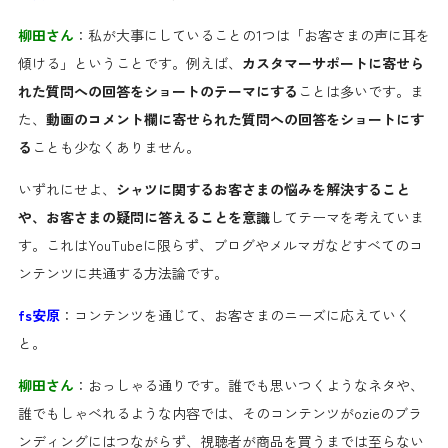
柳田さん
：私が大事にしていることの1つは「お客さまの声に耳を
傾ける」ということです。例えば、
カスタマーサポートに寄せら
れた質問への回答をショートのテーマにする
ことは多いです。ま
た、
動画のコメント欄に寄せられた質問への回答をショートにす
る
ことも少なくありません。
いずれにせよ、
シャツに関するお客さまの悩みを解決すること
や、お客さまの疑問に答えることを意識
してテーマを考えていま
す。これはYouTubeに限らず、ブログやメルマガなどすべてのコ
ンテンツに共通する方法論です。
fs安原
：コンテンツを通じて、お客さまのニーズに応えていく
と。
柳田さん
：おっしゃる通りです。誰でも思いつくようなネタや、
誰でもしゃべれるような内容では、そのコンテンツがozieのブラ
ンディングにはつながらず、視聴者が商品を買うまでは至らない