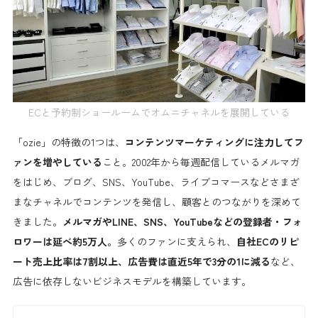
ECと予約制ショールームでオムニチャネルを展開している
「ozie」の特徴の1つは、
コンテンツマーケティングに注力してフ
ァンを増やしている
こと。2002年から毎週配信しているメルマガ
をはじめ、ブログ、SNS、YouTube、ライブコマースなどさまざ
まなチャネルでコンテンツを発信し、顧客とのつながりを深めて
きました。
メルマガやLINE、SNS、YouTubeなどの登録者・フォ
ロワーは延べ約5万人。
多くのファンに支えられ、
自社ECのリピ
ート売上比率は7割以上、広告費は直近5年で3分の1に減る
など、
広告に依存しないビジネスモデルを構築しています。