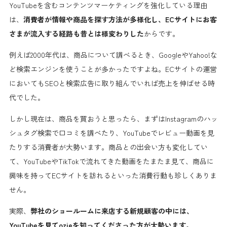
YouTubeを含むコンテンツマーケティングを強化している理由
は、
消費者が情報や商品を探す方法が多様化し、ECサイトにお客
さまが流入する経路も昔とは様変わりした
からです。
例えば2000年代は、商品について調べるとき、GoogleやYahoo!な
ど検索エンジンを使うことが多かったですよね。ECサイトの運営
においてもSEOと検索広告に取り組んでいれば売上を伸ばせる時
代でした。
しかし現在は、商品を買おうと思ったら、まずはInstagramのハッ
シュタグ検索で口コミを調べたり、YouTubeでレビュー動画を見
たりする消費者が大勢います。商品との出会い方も変化してい
て、YouTubeやTikTokで流れてきた動画をたまたま見て、商品に
興味を持ってECサイトを訪れるといった消費行動も珍しくありま
せん。
実際、
弊社のショールームに来店する新規顧客の中には、
YouTubeを見てozieを知ってくださった方が大勢います。