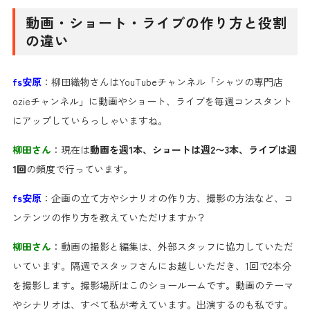
動画・ショート・ライブの作り方と役割
の違い
fs安原
：柳田織物さんはYouTubeチャンネル「シャツの専門店
ozieチャンネル」に動画やショート、ライブを毎週コンスタント
にアップしていらっしゃいますね。
柳田さん
：現在は
動画を週1本、ショートは週2〜3本、ライブは週
1回
の頻度で行っています。
fs安原
：企画の立て方やシナリオの作り方、撮影の方法など、コ
ンテンツの作り方を教えていただけますか？
柳田さん
：動画の撮影と編集は、外部スタッフに協力していただ
いています。隔週でスタッフさんにお越しいただき、1回で2本分
を撮影します。撮影場所はこのショールームです。動画のテーマ
やシナリオは、すべて私が考えています。出演するのも私です。