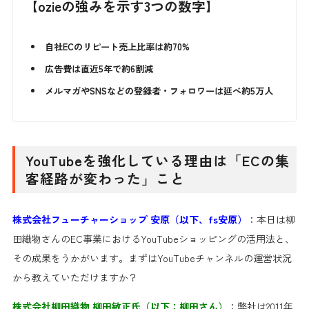
【ozieの強みを示す3つの数字】
自社ECのリピート売上比率は約70%
広告費は直近5年で約6割減
メルマガやSNSなどの登録者・フォロワーは延べ約5万人
YouTubeを強化している理由は「ECの集
客経路が変わった」こと
株式会社フューチャーショップ 安原（以下、fs安原）
：本日は柳
田織物さんのEC事業におけるYouTubeショッピングの活用法と、
その成果をうかがいます。まずはYouTubeチャンネルの運営状況
から教えていただけますか？
株式会社柳田織物 柳田敏正氏（以下：柳田さん）
：弊社は2011年