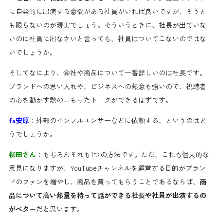
に自発的に出演する意欲がある社員がいれば良いですが、そうと
も限らないのが現実でしょう。そういうときに、社長が出ていな
いのに社員に出なさいと言っても、社員はついてこないのではな
いでしょうか。
そしてなにより、会社や商品について一番詳しいのは社長です。
ブランドへの思い入れや、ビジネスへの熱意も強いので、視聴者
の心を動かす熱のこもったトークができるはずです。
fs安原
：外部のインフルエンサーなどに依頼する、というのはど
うでしょうか。
柳田さん
：もちろんそれも1つの方法です。ただ、これも個人的な
意見になりますが、YouTubeチャンネルを運営する目的がブラン
ドのファンを増やし、商品を買ってもらうことであるならば、
商
品について高い熱量を持って話ができる社長や社員が出演するの
がベター
だと思います。