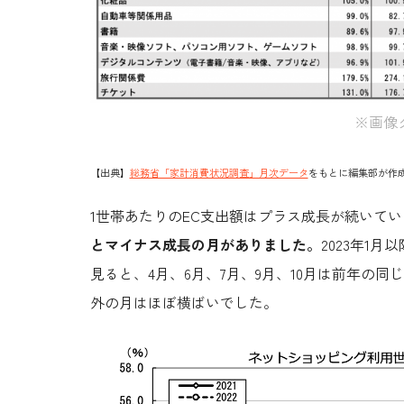
※画像
【出典】
総務省「家計消費状況調査」月次データ
をもとに編集部が作
1世帯あたりの
EC
支出額はプラス成長が続いてい
とマイナス成長の月がありました。
2023
年
1
月以
見ると、
4
月、
6
月、
7
月、
9
月、
10
月は前年の同じ
外の月はほぼ横ばいでした。