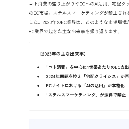
コト消費の盛り上がりや
EC
への
AI
活用、宅配ク
の
EC
市場。ステルスマーケティングが禁止され
した。
2023
年の
EC
業界は、どのような市場環境だ
EC業界で起きた主な出来事を振り返ります。
【2023年の主な出来事】
「コト消費」を中心に
1
世帯あたりの
EC
支
2024
年問題を控え「宅配クライシス」が
EC
サイトにおける「
AI
の活用」が本格化
「ステルスマーケティング」が法律で禁止