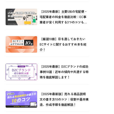
【2025年最新】主要5社の宅配便・
宅配業者の料金を徹底比較｜EC事
業者が安く利用する3つのコツもご
紹介！
【厳選10冊】目を通しておきたい
ECサイトに関するおすすめ本を紹
介！
【2025年最新】D2Cブランドの成功
事例18選｜近年の傾向や共通する特
徴を徹底解説します！
【2025年最新版】売れる商品説明
文の書き方10のコツ｜役割や基本構
造、作成手順を徹底解説！