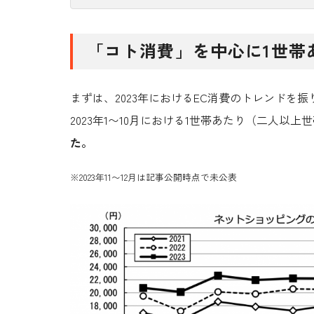
「コト消費」を中心に1世帯
まずは、
2023
年における
EC
消費のトレンドを振
2023
年
1
〜
10
月における
1
世帯あたり（二人以上世
た。
※
2023
年
11
〜
12
月は記事公開時点で未公表