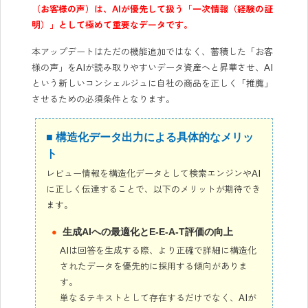
（お客様の声）は、AIが優先して扱う「一次情報（経験の証
明）」として極めて重要なデータです。
本アップデートはただの機能追加ではなく、蓄積した「お客
様の声」をAIが読み取りやすいデータ資産へと昇華させ、AI
という新しいコンシェルジュに自社の商品を正しく「推薦」
させるための必須条件となります。
■ 構造化データ出力による具体的なメリッ
ト
レビュー情報を構造化データとして検索エンジンやAI
に正しく伝達することで、以下のメリットが期待でき
ます。
生成AIへの最適化とE-E-A-T評価の向上
AIは回答を生成する際、より正確で詳細に構造化
されたデータを優先的に採用する傾向がありま
す。
単なるテキストとして存在するだけでなく、AIが