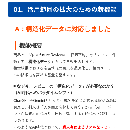
01．活用範囲の拡大のための新機能
A：構造化データに対応しました
機能概要
商品ページ内のfuture Reviewの「評価平均」や「レビュー件
数」を「
」として自動出力します。
構造化データ
検索結果における商品情報の表示を最適化し、検索ユーザー
への訴求力を高める基盤を整えます。
■ なぜ今、レビューの「構造化データ」が必要なのか？
（AI時代へのパラダイムシフト）
ChatGPTやGeminiといった生成AIを通じた検索体験が急激に
普及し、将来は「人が商品を探して買う」から「AIエージェ
ントが消費者の代わりに比較・選定する」時代へと移行しつ
つあります。
このようなAI時代において、
購入者によるリアルなレビュー