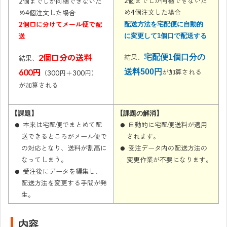
2個までしか同梱できないた
2個までしか同梱できないた
め4個注文した場合
め4個注文した場合
2個口に分けてメール便で配
配送方法を宅配便に自動的
送
に変更して1個口で配送する
宅配便1個口分の
2個口分の送料
結果、
結果、
送料500円
600円
が加算される
（300円＋300円）
が加算される
【課題】
【課題の解消】
本来は宅配便でまとめて配
自動的に宅配便送料が適用
送できるところがメール便で
されます。
の対応となり、送料が割高に
受注データ内の配送方法の
なってしまう。
変更作業が不要になります。
受注後にデータを編集し、
配送方法を変更する手間が発
生。
内容