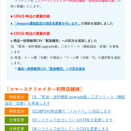
コンテンツを
の
［コマースクリエイター利用店舗様・未利用店舗様共通］
枠に移動いたします。
■ 3月6日 時点の更新内容
●
「Amazon通知設定の項目名変更を行います」
の項目を追加しました
■ 3月5日 時点の更新内容
● 商品一括登録用CSV「配送種別」への区分を追加しました
01. 「配送・送料機能 upgrade版」二次リリース（機能追加・改善）を実施
します
A: 常温・クール便（冷蔵）の商品に「クール便（冷凍）可」の選択肢を追加
します。
└
商品一括登録用CSV「配送種別」への区分追加
［コマースクリエイター利用店舗様］
機能追加
01.「配送・送料機能 upgrade版」三次リリース（機能
追加・改善）を実施します
機能追加
02.SBPS利用店舗で「メルペイ」に対応します
仕様変更
03.システムで出力しているHTMLを変更します
仕様変更
04.システムで出力しているCSSを変更します