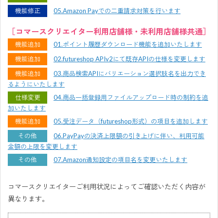
機能修正
05.Amazon Payでの二重請求対策を行います
［コマースクリエイター利用店舗様・未利用店舗様共通］
機能追加
01.ポイント履歴ダウンロード機能を追加いたします
機能追加
02.futureshop APIv2にて既存APIの仕様を変更します
機能追加
03.商品検索APIにバリエーション選択肢名を出力でき
るようにいたします
仕様変更
04.商品一括登録用ファイルアップロード時の制約を追
加いたします
機能追加
05.受注データ（futureshop形式）の項目を追加します
その他
06.PayPayの決済上限額の引き上げに伴い、利用可能
金額の上限を変更します
その他
07.Amazon通知設定の項目名を変更いたします
コマースクリエイターご利用状況によってご確認いただく内容が
異なります。