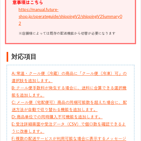
意事項はこちら
https://manual.future-
shop.jp/operateguide/shippingV2/shippingV2Summary0
2
※店舗様によっては既存の配送機能から切替が必要になります
対応項目
A: 常温・クール便（冷蔵）の商品に「クール便（冷凍）可」の
選択肢を追加します。
B: クール便手数料が発生する場合に、送料に合算できる選択機
能を追加します。
C: メール便（宅配便可）商品の同梱可能数を超えた場合に、配
送方法が自動で切り替わる機能を追加します。
D: 商品単位での同時購入不可機能を追加します。
E: 受注詳細画面や受注データ（CSV）で個口数を確認できるよ
うに改善します。
F: 複数の配送サービスが利用可能な場合に表示するメッセージ