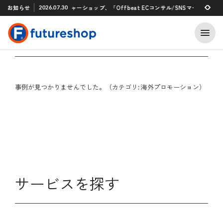
Xアプリ 「STAFF START」とのタグ連携を開始
お知らせ
フューチャーショップ、「Offbeat ECコンサル/SNSマーケティン
2026.07.30
2026.07.29
HOME
提携サービス一覧
事例紹介
海外プロモーション
事例が見つかりませんでした。（カテゴリ: 海外プロモーション）
サービスを探す