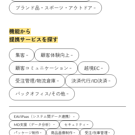
ブランド品・スポーツ・アウトドア
機能から
提携サービスを探す
集客
顧客体験向上
顧客コミュニケーション
越境EC
受注管理/物流倉庫
決済代行/ID決済
バックオフィス/その他
EAI/iPaas（システム間データ連携）
MD支援（データ分析）
セキュリティ
パッケージ制作
商品画像制作
受注/在庫管理