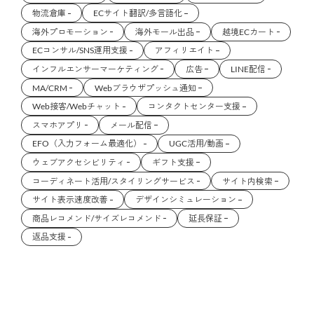
物流倉庫
ECサイト翻訳/多言語化
海外プロモーション
海外モール出品
越境ECカート
ECコンサル/SNS運用支援
アフィリエイト
インフルエンサーマーケティング
広告
LINE配信
MA/CRM
Webブラウザプッシュ通知
Web接客/Webチャット
コンタクトセンター支援
スマホアプリ
メール配信
EFO（入力フォーム最適化）
UGC活用/動画
ウェブアクセシビリティ
ギフト支援
コーディネート活用/スタイリングサービス
サイト内検索
サイト表示速度改善
デザインシミュレーション
商品レコメンド/サイズレコメンド
延長保証
返品支援