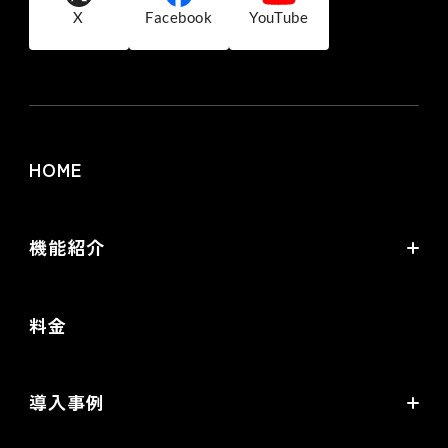
X
Facebook
YouTube
HOME
機能紹介
futureshopの強み
料金
オムニチャネル・OMO
commerce creator
導入事例
機能一覧
導入企業インタビュー