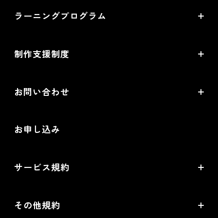
ラーニングプログラム
提携サービス一覧
導入企業一覧
ラーニングプログラムとは
開発中機能の一覧
制作支援制度
オープンセミナー一覧
EC事業支援体制
EC情報メディア
お問い合わせ
EC制作パートナー一覧
お役立ち動画
お問い合わせ
制作会社向けパートナー制度
お申し込み
導入検討Webミーティング
無料トライアル
サービス規約
リアル店舗の会員統合をご検討の方
futureshopサービス規約
その他規約
futureshop omni-channelサービス規約