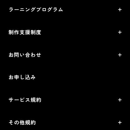
ラーニングプログラム
提携サービス一覧
導入企業一覧
ラーニングプログラムとは
開発中機能の一覧
制作支援制度
オープンセミナー一覧
EC事業支援体制
EC情報メディア
お問い合わせ
EC制作パートナー一覧
お役立ち動画
お問い合わせ
制作会社向けパートナー制度
お申し込み
導入検討Webミーティング
無料トライアル
サービス規約
リアル店舗の会員統合をご検討の方
futureshopサービス規約
その他規約
futureshop omni-channelサービス規約