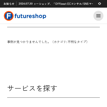
Xアプリ 「STAFF START」とのタグ連携を開始
お知らせ
フューチャーショップ、「Offbeat ECコンサル/SNSマーケティング
2026.07.30
2026.07.29
HOME
提携サービス一覧
事例紹介
事例が見つかりません
事例が見つかりませんでした。（カテゴリ: 不明なタイプ）
サービスを探す