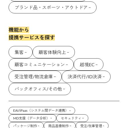
ブランド品・スポーツ・アウトドア
機能から
提携サービスを探す
集客
顧客体験向上
顧客コミュニケーション
越境EC
受注管理/物流倉庫
決済代行/ID決済
バックオフィス/その他
EAI/iPaas（システム間データ連携）
MD支援（データ分析）
セキュリティ
パッケージ制作
商品画像制作
受注/在庫管理