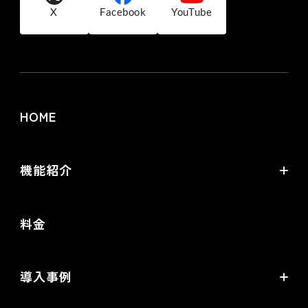
X
Facebook
YouTube
HOME
機能紹介
futureshopの強み
料金
オムニチャネル・OMO
commerce creator
導入事例
機能一覧
導入企業インタビュー