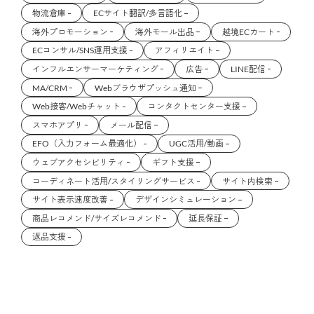
物流倉庫
ECサイト翻訳/多言語化
海外プロモーション
海外モール出品
越境ECカート
ECコンサル/SNS運用支援
アフィリエイト
インフルエンサーマーケティング
広告
LINE配信
MA/CRM
Webブラウザプッシュ通知
Web接客/Webチャット
コンタクトセンター支援
スマホアプリ
メール配信
EFO（入力フォーム最適化）
UGC活用/動画
ウェブアクセシビリティ
ギフト支援
コーディネート活用/スタイリングサービス
サイト内検索
サイト表示速度改善
デザインシミュレーション
商品レコメンド/サイズレコメンド
延長保証
返品支援