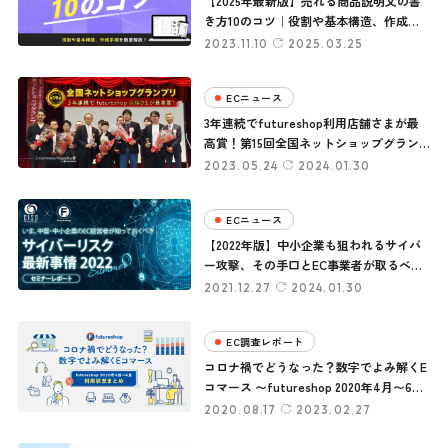
【2025年最新版】売れる商品説明文の書
き方10のコツ｜役割や基本構造、作成手
順を徹底解説！
2023.11.10
2025.03.25
ECニュース
3年連続でfutureshop利用店舗さまが最
高賞！第15回全国ネットショップグラン
プリ
2023.05.24
2024.01.30
ECニュース
【2022年版】中小企業も狙われるサイバ
ー攻撃、その手口とEC事業者が取るべき
対策とは？セキュリティの専門家が解説
2021.12.27
2024.01.30
EC調査レポート
コロナ禍でどうなった？数字でよみ解くE
コマース 〜futureshop 2020年4月〜6月
利用状況まとめ〜
2020.08.17
2023.02.27