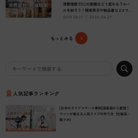
消費増税でECの実務はどう変わる？ルー
ルを知ろう！税率表示や納品書など4つの
チェックポイント
2019.04.17
2026.04.27
もっとみる
人気記事ランキング
[日本のライブコマース事例]温泉街から配信！
ファンが集まる人気ライブの作り方【化粧品・
姫ラボ】