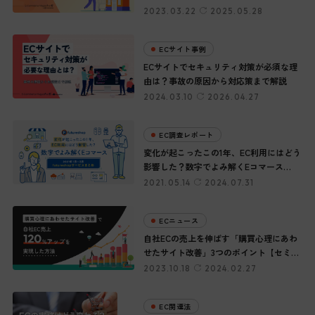
今だからこそ、知っておきたい施策を紹
2023.03.22
2025.05.28
介
ECサイト事例
ECサイトでセキュリティ対策が必須な理
由は？事故の原因から対応策まで解説
2024.03.10
2026.04.27
EC調査レポート
変化が起こったこの1年、EC利用にはどう
影響した？数字でよみ解くEコマース
［2021年1月〜3月 futureshopサービスま
2021.05.14
2024.07.31
とめ］
ECニュース
自社ECの売上を伸ばす「購買心理にあわ
せたサイト改善」3つのポイント【セミナ
ーレポート】
2023.10.18
2024.02.27
EC関連法