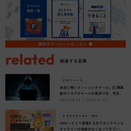
related
関連する記事
ECニュース
本当に怖いフィッシングメール。EC事業
者のリスクやメールの見分け方、今日か
らできる対策を紹介
2020.10.23
2024.01.30
オムニチャネル・OMO
OMOってどう実現するの？オンラインと
オフラインの垣根がなくなってきている