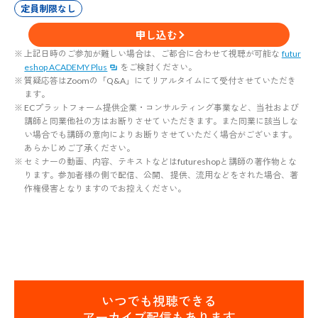
定員制限なし
申し込む
上記日時のご参加が難しい場合は、ご都合に合わせて視聴が可能な
futur
eshop ACADEMY Plus
をご検討ください。
質疑応答はZoomの「Q&A」にてリアルタイムにて受付させていただき
ます。
ECプラットフォーム提供企業・コンサルティング事業など、当社および
講師と同業他社の方はお断りさせて いただきます。また同業に該当しな
い場合でも講師の意向によりお断りさせていただく場合がございます。
あらかじめご了承ください。
セミナーの動画、内容、テキストなどはfutureshopと講師の著作物とな
ります。参加者様の側で配信、公開、 提供、流用などをされた場合、著
作権侵害となりますのでお控えください。
いつでも視聴できる
アーカイブ配信もあります