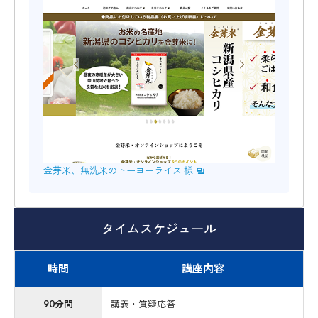
金芽米、無洗米のトーヨーライス 様
タイムスケジュール
時間
講座内容
90分間
講義・質疑応答