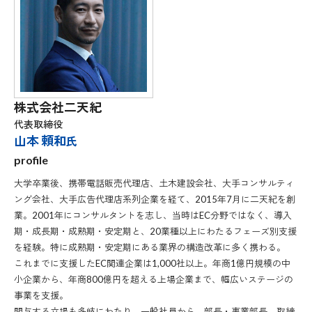
株式会社二天紀
代表取締役
山本 頼和
氏
profile
大学卒業後、携帯電話販売代理店、土木建設会社、大手コンサルティ
ング会社、大手広告代理店系列企業を経て、2015年7月に二天紀を創
業。2001年にコンサルタントを志し、当時はEC分野ではなく、導入
期・成長期・成熟期・安定期と、20業種以上にわたるフェーズ別支援
を経験。特に成熟期・安定期にある業界の構造改革に多く携わる。
これまでに支援したEC関連企業は1,000社以上。年商1億円規模の中
小企業から、年商800億円を超える上場企業まで、幅広いステージの
事業を支援。
関与する立場も多岐にわたり、一般社員から、部長・事業部長、取締