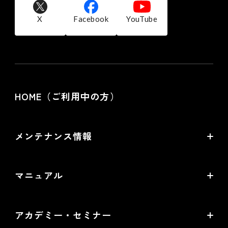
X
Facebook
YouTube
HOME（ご利用中の方）
メンテナンス情報
バージョンアップ・メンテナンス情報
マニュアル
サービス稼働状況
オンラインマニュアル
アカデミー・セミナー
PDF版マニュアル