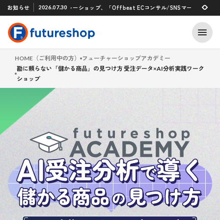
Xアプリ 「STAFF START」とのタグ連携を開始
お知らせ
フューチャーショップ、「Offbeat ECコンサル/SNSマーケティング支援
2026.07.30
2026.07.29
HOME（ご利用中の方）
フューチャーショップアカデミー
勘に頼らない「儲かる商品」の見つけ方 受注データ×AI分析実践ワーク
ショップ