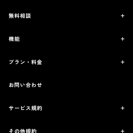
futureshop Academy
futureshop虎の巻
無料相談
futureshop Academy Plus
開店ガイド
無料コンサルティング
オープンセミナー
機能
セキュリティ対策ガイド
パートナー選定相談
futureshop Users Meetup
売上アップの鍵は、コマースクリエイター！
MA/CRMツール選定相談
プラン・料金
グループコンサルティング「EC実践会®」
機能一覧
WEB広告設定・運用相談
Standardプラン
商品撮影・完全内製化 1日集中講座
提携サービス一覧
お問い合わせ
配送・送料機能（upgrade版）相談
Goldプラン
ネットショップ道場 for futureshop
開発中機能の一覧
提携サービス 無料相談
EC情報メディア
サービス規約
リアル店舗の会員統合をご検討の方
futureshopサービス規約
その他規約
futureshop omni-channelサービス規約