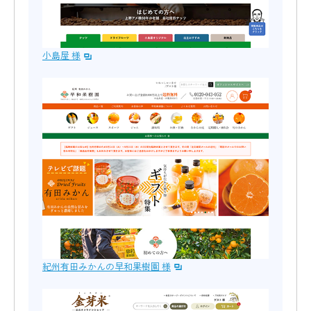
小島屋 様
紀州有田みかんの早和果樹園 様