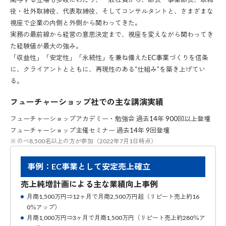
役・社外取締役、代表取締役、そしてコンサルタントと、さまざまな
視座で企業の内側と外側から関わってきた。
実務の最前線から経営の意思決定まで、視座を変えながら関わってき
た経験値が最大の強み。
「収益性」「安定性」「永続性」を兼ね備えたEC事業づくりを信条
に、クライアントとともに、再現性のある“仕組み”を築き上げてい
る。
フューチャーショップ社での主な講演実績
フューチャーショップアカデミー・勉強会 過去14年 900回以上登壇
フューチャーショップ主催セミナー 過去14年 9回登壇
のべ8,500名以上の方が参加（2022年7月1日時点）
事例：EC事業として安定売上確立
売上純増計画による主な業績向上事例
月商1,500万円⇒12ヶ月で月商2,500万円超（リピート売上約16
0％アップ）
月商1,000万円⇒3ヶ月で月商1,500万円（リピート売上約280％ア