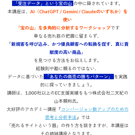
「受注データ」という宝の山
の中に隠されています。
本講座は、
AI（ChatGPT / Gemini / Claudeのいずれか）を
使い
「宝の山」を多角的に分析するワークショップ
です
単なる売れ筋の把握に留まらず、
「新規客を呼び込み、かつ優良顧客への転換を促す、真に貢
献度の高い商品」
を見つける方法をお伝えします。
経験則や勘に頼るのではない、
データに基づいた
「あなたの商売の勝ちパターン」
を実践
的に探っていきましょう。
講師は、1,000社以上のEC支援実績をもつ株式会社二天紀の
山本頼和氏。
大好評のアカデミー講座『
コンバージョン数アップのための
思考と分析手法
』では
「売れるサイトという器」の作り方を説きますが、本講座は
その姉妹講座となります。