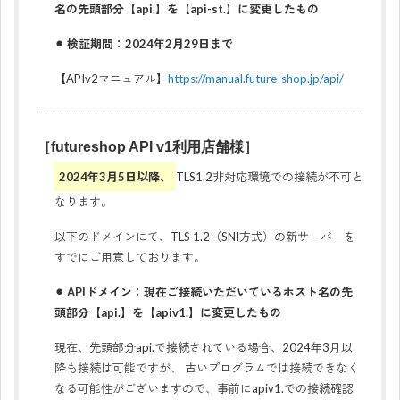
名の先頭部分【api.】を【api-st.】に変更したもの
⚫︎ 検証期間：2024年2月29日まで
【APIv2マニュアル】
https://manual.future-shop.jp/api/
［futureshop API v1利用店舗様］
2024年3月5日以降、
TLS1.2非対応環境での接続が不可と
なります。
以下のドメインにて、TLS 1.2（SNI方式）の新サーバーを
すでにご用意しております。
⚫︎ APIドメイン：現在ご接続いただいているホスト名の先
頭部分【api.】を【apiv1.】に変更したもの
現在、先頭部分api.で接続されている場合、2024年3月以
降も接続は可能ですが、 古いプログラムでは接続できなく
なる可能性がございますので、事前にapiv1.での接続確認