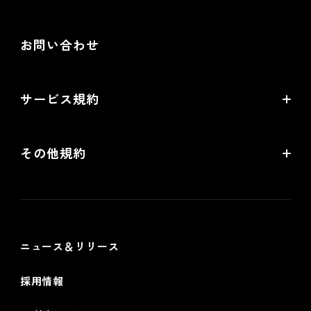
WEB広告設定・運用相談
Standardプラン
商品撮影・完全内製化 1日集中講座
提携サービス一覧
お問い合わせ
配送・送料機能（upgrade版）相談
Goldプラン
ネットショップ道場 for futureshop
開発中機能の一覧
提携サービス 無料相談
EC情報メディア
サービス規約
リアル店舗の会員統合をご検討の方
futureshopサービス規約
その他規約
futureshop omni-channelサービス規約
個人情報保護方針
情報セキュリティ基本方針
ニュース＆リリース
採用情報