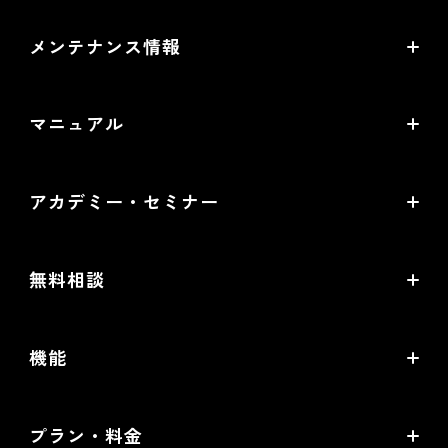
メンテナンス情報
バージョンアップ・メンテナンス情報
マニュアル
サービス稼働状況
オンラインマニュアル
アカデミー・セミナー
PDF版マニュアル
futureshop Academy
futureshop虎の巻
無料相談
futureshop Academy Plus
開店ガイド
無料コンサルティング
オープンセミナー
機能
セキュリティ対策ガイド
パートナー選定相談
futureshop Users Meetup
売上アップの鍵は、コマースクリエイター！
MA/CRMツール選定相談
プラン・料金
グループコンサルティング「EC実践会®」
機能一覧