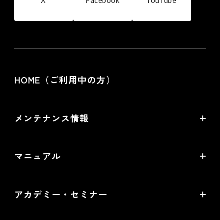
HOME（ご利用中の方）
メンテナンス情報
バージョンアップ・メンテナンス情報
マニュアル
サービス稼働状況
オンラインマニュアル
アカデミー・セミナー
PDF版マニュアル
futureshop Academy