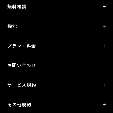
futureshop虎の巻
無料相談
futureshop Academy Plus
開店ガイド
無料コンサルティング
オープンセミナー
機能
セキュリティ対策ガイド
パートナー選定相談
futureshop Users Meetup
売上アップの鍵は、コマースクリエイター！
MA/CRMツール選定相談
プラン・料金
グループコンサルティング「EC実践会®」
機能一覧
WEB広告設定・運用相談
Standardプラン
商品撮影・完全内製化 1日集中講座
提携サービス一覧
お問い合わせ
配送・送料機能（upgrade版）相談
Goldプラン
ネットショップ道場 for futureshop
開発中機能の一覧
提携サービス 無料相談
EC情報メディア
サービス規約
リアル店舗の会員統合をご検討の方
futureshopサービス規約
その他規約
futureshop omni-channelサービス規約
個人情報保護方針