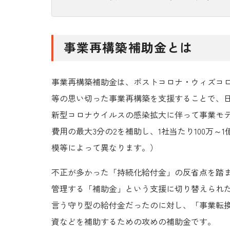
事業再構築補助金とは
事業再構築補助金は、ポストコロナ・ウィズコ
等の思い切った事業再構築を支援することで、
新型コロナウイルスの感染拡大に伴って事業モ
費用の最大3分の2を補助
し、1社当たり
100万～
模等によって異なります。）
不正が多かった「持続化給付金」の反省点を踏
管理する「補助金」という支援に切り替えられ
言う守り型の給付金だったのに対し、「事業転
資などを補助するための
攻めの補助金
です。