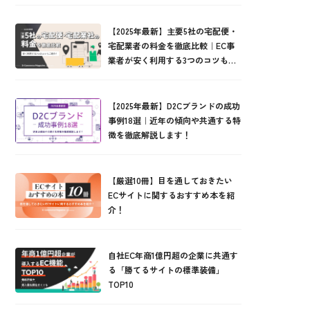
【2025年最新】主要5社の宅配便・
宅配業者の料金を徹底比較｜EC事
業者が安く利用する3つのコツもご
紹介！
【2025年最新】D2Cブランドの成功
事例18選｜近年の傾向や共通する特
徴を徹底解説します！
【厳選10冊】目を通しておきたい
ECサイトに関するおすすめ本を紹
介！
自社EC年商1億円超の企業に共通す
る「勝てるサイトの標準装備」
TOP10