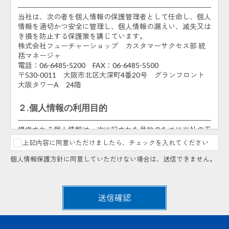
当社は、次の者を個人情報の保護管理者として任命し、個人
情報を適切かつ安全に管理し、個人情報の漏えい、滅失又は
き損を防止する保護策を講じています。
株式会社フューチャーショップ カスタマーサクセス部 統
括マネージャ
電話：06-6485-5200 FAX：06-6485-5500
〒530-0011 大阪市北区大深町4番20号 グランフロント
大阪タワーA 24階
２.個人情報の利用目的
提供される個人情報は、次に記された目的のために当社の正
当な事業範囲内で利用いたします。
上記内容に同意いただけましたら、チェックを入れてください
申込まれた方の人数把握及び説明会・勉強会・アカデミ
個人情報保護方針に同意していただけない場合は、送信できません。
ー・セミナー受付での御本人様の確認のため。
説明会・勉強会・アカデミー・セミナーの申込内容に不
明点があった場合、あるいは説明会・勉強会・アカデミ
ー・セミナーの中止、満席・キャンセル情報のご連絡の
送信確認
ため。
当社の商品・サービスの申込み、契約、利用等に関連す
るお問い合わせへの回答及びサービスサポートのための