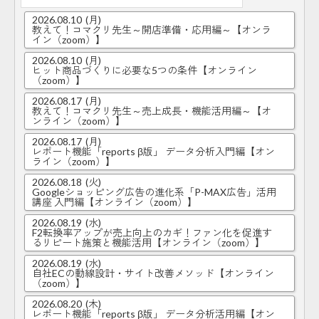
2026.08.10
(月)
教えて！コマクリ先生～開店準備・応用編～【オンラ
イン（zoom）】
2026.08.10
(月)
ヒット商品づくりに必要な5つの条件【オンライン
（zoom）】
2026.08.17
(月)
教えて！コマクリ先生～売上成長・機能活用編～【オ
ンライン（zoom）】
2026.08.17
(月)
レポート機能「reports β版」 データ分析入門編【オン
ライン（zoom）】
2026.08.18
(火)
Googleショッピング広告の進化系「P-MAX広告」活用
講座 入門編【オンライン（zoom）】
2026.08.19
(水)
F2転換率アップが売上向上のカギ！ファン化を促進す
るリピート施策と機能活用【オンライン（zoom）】
2026.08.19
(水)
自社ECの動線設計・サイト改善メソッド【オンライン
（zoom）】
2026.08.20
(木)
レポート機能「reports β版」 データ分析活用編【オン