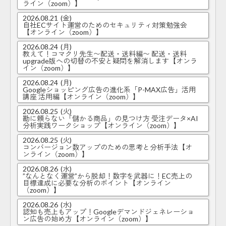
ライン（zoom）】
2026.08.21
(金)
自社ECサイト運営のためのセキュリティ対策勉強会
【オンライン（zoom）】
2026.08.24
(月)
教えて！コマクリ先生〜配送・送料編〜 配送・送料
upgrade版への切替の不安と疑問を解消します【オンラ
イン（zoom）】
2026.08.24
(月)
Googleショッピング広告の進化系「P-MAX広告」活用
講座 活用編【オンライン（zoom）】
2026.08.25
(火)
勘に頼らない「儲かる商品」の見つけ方 受注データ×AI
分析実践ワークショップ【オンライン（zoom）】
2026.08.25
(火)
コンバージョン数アップのための思考と分析手法【オ
ンライン（zoom）】
2026.08.26
(水)
”なんとなく運営”から脱却！数字を武器に！EC売上の
目標達成に必要な分析のポイント【オンライン
（zoom）】
2026.08.26
(水)
認知も売上もアップ！Googleデマンドジェネレーショ
ン広告の始め方【オンライン（zoom）】