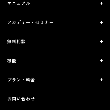
マニュアル
サービス稼働状況
オンラインマニュアル
アカデミー・セミナー
PDF版マニュアル
futureshop Academy
futureshop虎の巻
無料相談
futureshop Academy Plus
開店ガイド
無料コンサルティング
オープンセミナー
機能
セキュリティ対策ガイド
パートナー選定相談
futureshop Users Meetup
売上アップの鍵は、コマースクリエイター！
MA/CRMツール選定相談
プラン・料金
グループコンサルティング「EC実践会®」
機能一覧
WEB広告設定・運用相談
Standardプラン
商品撮影・完全内製化 1日集中講座
提携サービス一覧
お問い合わせ
配送・送料機能（upgrade版）相談
Goldプラン
ネットショップ道場 for futureshop
開発中機能の一覧