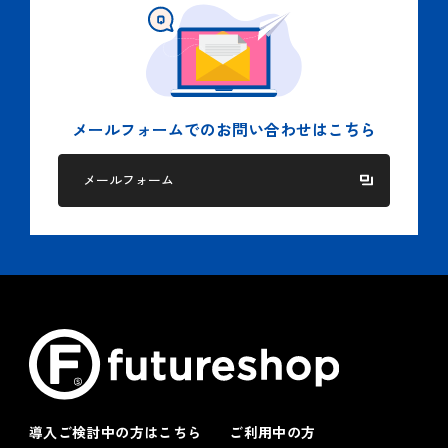
合。
５.個人情報の委託
当社では２項に記された目的を達成するために、業務の一部
を委託する場合があります。
メールフォームでの
お問い合わせはこちら
この場合、個人情報を適切に取り扱っている委託先を選定
し、個人情報の適正管理や機密の保持に関して契約等を締結
メールフォーム
し適切な管理を実施します。
６.クッキー（Cookie）ポリシー
当社は、お客様へのサービス向上ならびに当社商品の広告配
信および宣伝などの用途でクッキーを使用しております。
クッキーとは、ウェブページを利用したときに、インターネ
ット閲覧ソフト（ブラウザ）とサーバーとの間で送受信した
利用履歴や入力内容などを、お客様のコンピュータにファイ
ルとして保存しておく仕組みです。お客様がブラウザの設定
でクッキーの送受信を許可している場合、当社はお客様のコ
ンピュータに保存されたクッキーを取得し、収集した行動履
歴と 個人情報を紐付ける場合があります。また、当社は、
導入ご検討中の方はこちら
ご利用中の方
当社が広告配信等を委託する第三者または当サイト以外のウ