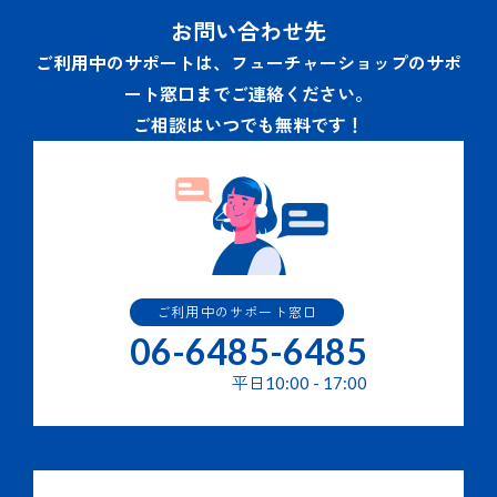
通信･連絡業務のため。
お問い合わせ先
その他当社商品・サービスの利用・提供にかかわる業務
を行うため。
ご利用中のサポートは、フューチャーショップのサポ
当社の商品・サービスの改善または新たなサービスの開
ート窓口までご連絡ください。
発を行うため。
当社の商品・サービス・キャンペーン・イベント等のご
ご相談はいつでも無料です！
案内の送付。
３.個人情報の提供の任意性と結果
個人情報の提供はご本人の任意で行うことができますが、必
要な個人情報の一部または全部を提供されなかった場合は２
項に記されたサービスを提供できない場合があります。
ご利用中のサポート窓口
４.個人情報の第三者提供
06-6485-6485
提供された個人情報はあらかじめ同意をいただいている場合
平日
10:00
-
17:00
を除き、第三者への提供はいたしません。 但し、次の場合
はその限りではありません。
国もしくは地方公共団体等の機関から適法に要求された
場合、及び法令に基づく場合。
人の生命、身体又は財産の保護のために必要がある場