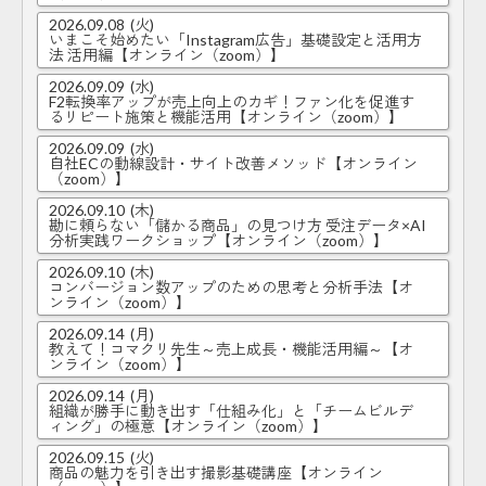
2026.09.08
(火)
いまこそ始めたい「Instagram広告」基礎設定と活用方
法 活用編【オンライン（zoom）】
2026.09.09
(水)
F2転換率アップが売上向上のカギ！ファン化を促進す
るリピート施策と機能活用【オンライン（zoom）】
2026.09.09
(水)
自社ECの動線設計・サイト改善メソッド【オンライン
（zoom）】
2026.09.10
(木)
勘に頼らない「儲かる商品」の見つけ方 受注データ×AI
分析実践ワークショップ【オンライン（zoom）】
2026.09.10
(木)
コンバージョン数アップのための思考と分析手法【オ
ンライン（zoom）】
2026.09.14
(月)
教えて！コマクリ先生～売上成長・機能活用編～【オ
ンライン（zoom）】
2026.09.14
(月)
組織が勝手に動き出す「仕組み化」と「チームビルデ
ィング」の極意【オンライン（zoom）】
2026.09.15
(火)
商品の魅力を引き出す撮影基礎講座【オンライン