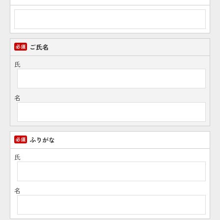
ご氏名
氏
名
ふりがな
氏
名