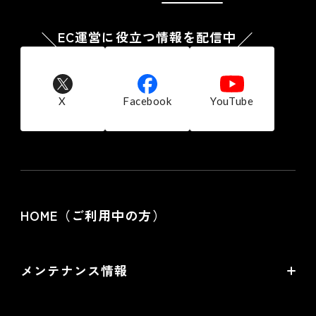
ェブページを経由し、お客様のコンピュータに保存されたク
ッキーを参照し、当社商品の広告配信および宣伝などを行う
EC運営に役立つ情報を配信中
ことがあります。
お客様は、ブラウザの設定により、クッキーの送受信に関す
る設定を「クッキーを許可する」「クッキーを拒否する」
「クッキーを受信したら通知する」などから選択できます。
なお、クッキーを拒否する設定を選択されますと、当社の提
X
Facebook
YouTube
供する一部サービスを受けられない場合がございます。
７.個人情報の利用停止、開示、訂正・削除等の
応諾
当社では、ご本人からの求めにより自己に関する個人情報の
利用目的の通知、開示、訂正・削除及び利用・提供の停止に
応諾しております。
HOME（ご利用中の方）
その際はご本人様を確認し、合理的な期間内に対応いたしま
す。
尚、個人情報に関する当社の問合せ先は次の通りです。
株式会社フューチャーショップ 個人情報相談窓口
メンテナンス情報
電話：06-6485-5200 FAX：06-6485-5500
〒530-0011 大阪市北区大深町4番20号 グランフロント
バージョンアップ・メンテナンス情報
大阪タワーA 24階