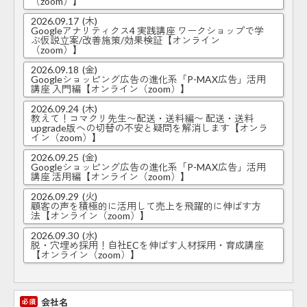
（zoom）】
2026.09.17
(木)
Googleアナリティクス4 実践講座 ワークショップで学
ぶ仮説立案/改善施策/効果検証【オンライン
（zoom）】
2026.09.18
(金)
Googleショッピング広告の進化系「P-MAX広告」活用
講座 入門編【オンライン（zoom）】
2026.09.24
(木)
教えて！コマクリ先生〜配送・送料編〜 配送・送料
upgrade版への切替の不安と疑問を解消します【オンラ
イン（zoom）】
2026.09.25
(金)
Googleショッピング広告の進化系「P-MAX広告」活用
講座 活用編【オンライン（zoom）】
2026.09.29
(火)
顧客の声を積極的に活用して売上を飛躍的に伸ばす方
法【オンライン（zoom）】
2026.09.30
(水)
脱・穴埋め採用！自社ECを伸ばす人材採用・育成講座
【オンライン（zoom）】
会社名