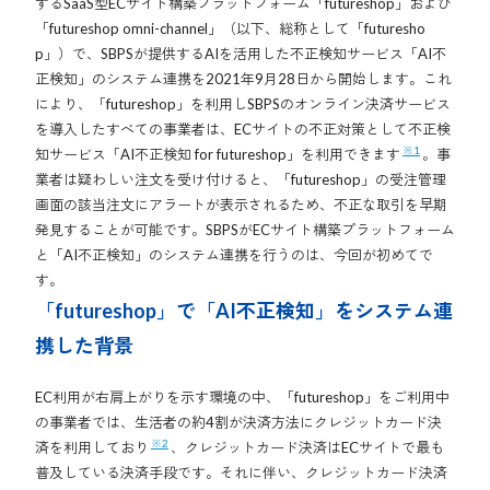
するSaaS型ECサイト構築プラットフォーム「futureshop」および
「futureshop omni-channel」（以下、総称として「futuresho
p」）で、SBPSが提供するAIを活用した不正検知サービス「AI不
正検知」のシステム連携を2021年9月28日から開始します。これ
により、「futureshop」を利用しSBPSのオンライン決済サービス
を導入したすべての事業者は、ECサイトの不正対策として不正検
※1
知サービス「AI不正検知 for futureshop」を利用できます
。事
業者は疑わしい注文を受け付けると、「futureshop」の受注管理
画面の該当注文にアラートが表示されるため、不正な取引を早期
発見することが可能です。SBPSがECサイト構築プラットフォーム
と「AI不正検知」のシステム連携を行うのは、今回が初めてで
す。
「futureshop」で「AI不正検知」をシステム連
携した背景
EC利用が右肩上がりを示す環境の中、「futureshop」をご利用中
の事業者では、生活者の約4割が決済方法にクレジットカード決
※2
済を利用しており
、クレジットカード決済はECサイトで最も
普及している決済手段です。それに伴い、クレジットカード決済