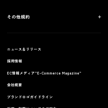
リアル店舗の会員統合をご検討の方
futureshopサービス規約
その他規約
futureshop omni-channelサービス規約
個人情報保護方針
情報セキュリティ基本方針
ニュース＆リリース
採用情報
EC情報メディア”E-Commerce Magazine”
会社概要
ブランドロゴガイドライン