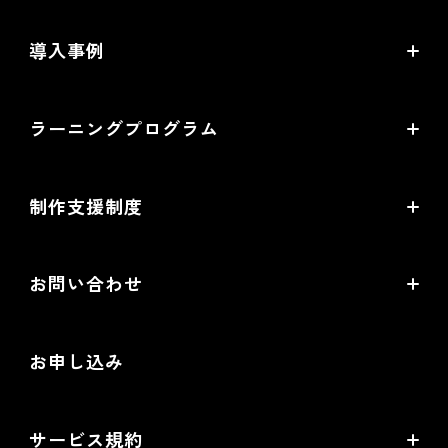
commerce creator
導入事例
機能一覧
導入企業インタビュー
ラーニングプログラム
提携サービス一覧
導入企業一覧
ラーニングプログラムとは
開発中機能の一覧
制作支援制度
オープンセミナー一覧
EC事業支援体制
EC情報メディア
お問い合わせ
EC制作パートナー一覧
お役立ち動画
お問い合わせ
制作会社向けパートナー制度
お申し込み
導入検討Webミーティング
無料トライアル
サービス規約