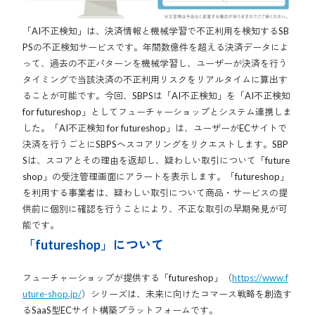
「AI不正検知」は、決済情報と機械学習で不正利用を検知するSB
PSの不正検知サービスです。年間数億件を超える決済データによ
って、過去の不正パターンを機械学習し、ユーザーが決済を行う
タイミングで当該決済の不正利用リスクをリアルタイムに算出す
ることが可能です。今回、SBPSは「AI不正検知」を「AI不正検知
for futureshop」としてフューチャーショップとシステム連携しま
した。「AI不正検知 for futureshop」は、ユーザーがECサイトで
決済を行うごとにSBPSへスコアリングをリクエストします。SBP
Sは、スコアとその理由を返却し、疑わしい取引について「future
shop」の受注管理画面にアラートを表示します。「futureshop」
を利用する事業者は、疑わしい取引について商品・サービスの提
供前に個別に確認を行うことにより、不正な取引の早期発見が可
能です。
「futureshop」について
フューチャーショップが提供する「futureshop」（
https://www.f
uture-shop.jp/
）シリーズは、未来に向けたコマース戦略を創造す
るSaaS型ECサイト構築プラットフォームです。