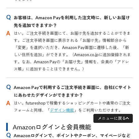
お客様は、Amazon Payを利用した注文時に、新しいお届け
先を追加できますか？
はい。ご注文手続き画面にて、お届け先を追加することができま
す。ご注文手続き画面に表示される「お届け先」情報部分から
「変更」を選択いただき、Amazon Pay画面に遷移した後、「新
しい住所を追加」ができます。（Amazon.co.jpに追加登録されま
す。なお、Amazon Payの「お届け先」情報を、会員の「アドレ
ス帳」に追加することはできません。）
Amazon Payで利用するご注文手続き画面に、自社ECサイト
にあわせたデザインができますか？
はい。futureshopで稼働するショッピングカートや通常のご注文
フォームと同様、「
デザイン機能
」をご利用いただけます。
メニューに戻る
Amazonログインと会員機能
Amazonログインで、ポイントやクーポン、マイページなど