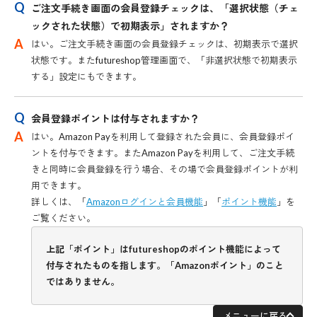
ご注文手続き画面の会員登録チェックは、「選択状態（チェ
ックされた状態）で初期表示」されますか？
はい。ご注文手続き画面の会員登録チェックは、初期表示で選択
状態です。またfutureshop管理画面で、「非選択状態で初期表示
する」設定にもできます。
会員登録ポイントは付与されますか？
はい。Amazon Payを利用して登録された会員に、会員登録ポイ
ントを付与できます。またAmazon Payを利用して、ご注文手続
きと同時に会員登録を行う場合、その場で会員登録ポイントが利
用できます。
詳しくは、「
Amazonログインと会員機能
」「
ポイント機能
」を
ご覧ください。
上記「ポイント」はfutureshopのポイント機能によって
付与されたものを指します。「Amazonポイント」のこと
ではありません。
メニューに戻る