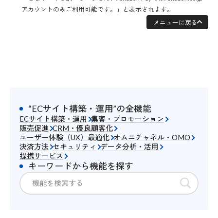
アカウントのみご利用可能です。」と表示されます。
メニューに戻る
“ECサイト構築・運用”の全機能
ECサイト構築・運用
集客・プロモーション
販売促進
CRM・優良顧客化
ユーザー体験（UX）最適化
オムニチャネル・OMO
決済方法
セキュリティ
データ分析・活用
提携サービス
キーワードから機能を探す