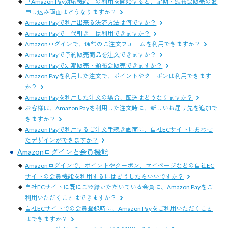
「Amazon Pay対応機能」の利用を開始すると、定期・頒布会販売のお
申し込み画面はどうなりますか？
Amazon Payで利用出来る決済方法は何ですか？
Amazon Payで「代引き」は利用できますか？
Amazonログインで、通常のご注文フォームを利用できますか？
Amazon Payで予約販売商品を注文できますか？
Amazon Payで定期販売・頒布会販売できますか？
Amazon Payを利用した注文で、ポイントやクーポンは利用できます
か？
Amazon Payを利用した注文の場合、配送はどうなりますか？
お客様は、Amazon Payを利用した注文時に、新しいお届け先を追加で
きますか？
Amazon Payで利用するご注文手続き画面に、自社ECサイトにあわせ
たデザインができますか？
Amazonログインと会員機能
Amazonログインで、ポイントやクーポン、マイページなどの自社EC
サイトの会員機能を利用するにはどうしたらいいですか？
自社ECサイトに既にご登録いただいている会員に、Amazon Payをご
利用いただくことはできますか？
自社ECサイトでの会員登録時に、Amazon Payをご利用いただくこと
はできますか？