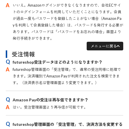
いいえ。Amazonログインができなくなりますので、自社ECサイ
トのログインフォームを利用していただくことになります。会員
が過去一度もパスワードを登録したことがない場合（Amazon Pa
yを利用して会員登録した場合）は、パスワードを発行する必要が
あります。パスワードは「パスワードをお忘れの場合」画面より
発行手続きができます。
メニューに戻る
受注情報
futureshop受注データはどのようになりますか？
futureshop管理画面の「受注管理」で、通常の受注同様に処理で
きます。決済種別でAmazon Payが利用された注文を検索できま
す。（決済表示名は管理画面より変更できます。）
Amazon Payの受注は再与信できますか？
はい。受注管理画面より再与信が可能です。
futureshop管理画面の「受注管理」で、決済方法を変更する