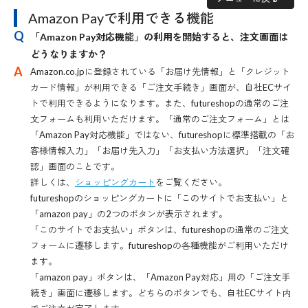
Amazon Payで利用できる機能
「Amazon Pay対応機能」の利用を開始すると、注文画面は
どうなりますか？
Amazon.co.jpに登録されている「お届け先情報」と「クレジット
カード情報」が利用できる「ご注文手続き」画面が、自社ECサイ
トで利用できるようになります。また、futureshopの通常のご注
文フォームも利用いただけます。「通常のご注文フォーム」とは
「Amazon Pay対応機能」ではない、futureshopに標準搭載の「お
客様情報入力」「お届け先入力」「お支払い方法選択」「注文確
認」画面のことです。
詳しくは、
ショッピングカート
をご覧ください。
futureshopのショッピングカートに「このサイトでお支払い」と
「amazon pay」の2つのボタンが表示されます。
「このサイトでお支払い」ボタンは、futureshopの通常のご注文
フォームに遷移します。futureshopの各種機能がご利用いただけ
ます。
「amazon pay」ボタンは、「Amazon Pay対応」用の「ご注文手
続き」画面に遷移します。どちらのボタンでも、自社ECサイト内