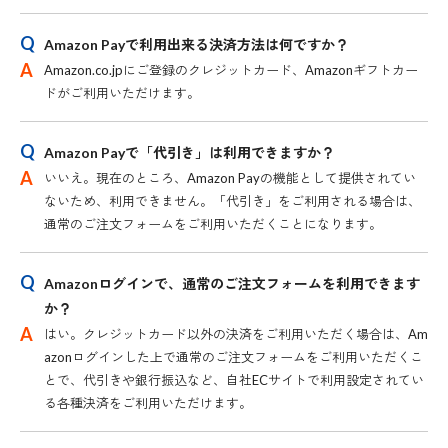
Amazon Payで利用出来る決済方法は何ですか？
Amazon.co.jpにご登録のクレジットカード、Amazonギフトカー
ドがご利用いただけます。
Amazon Payで「代引き」は利用できますか？
いいえ。現在のところ、Amazon Payの機能として提供されてい
ないため、利用できません。「代引き」をご利用される場合は、
通常のご注文フォームをご利用いただくことになります。
Amazonログインで、通常のご注文フォームを利用できます
か？
はい。クレジットカード以外の決済をご利用いただく場合は、Am
azonログインした上で通常のご注文フォームをご利用いただくこ
とで、代引きや銀行振込など、自社ECサイトで利用設定されてい
る各種決済をご利用いただけます。