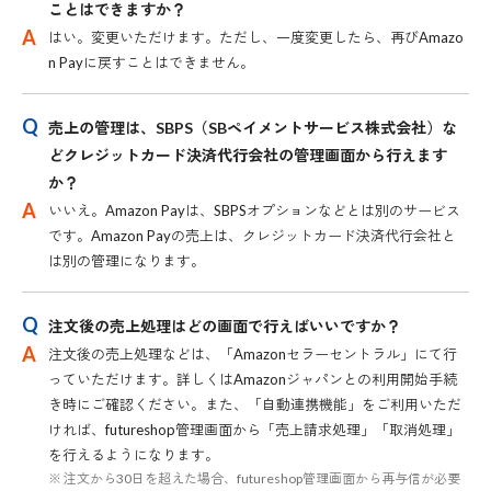
ことはできますか？
はい。変更いただけます。ただし、一度変更したら、再びAmazo
n Payに戻すことはできません。
売上の管理は、SBPS（SBペイメントサービス株式会社）な
どクレジットカード決済代行会社の管理画面から行えます
か？
いいえ。Amazon Payは、SBPSオプションなどとは別のサービス
です。Amazon Payの売上は、クレジットカード決済代行会社と
は別の管理になります。
注文後の売上処理はどの画面で行えばいいですか？
注文後の売上処理などは、「Amazonセラーセントラル」にて行
っていただけます。詳しくはAmazonジャパンとの利用開始手続
き時にご確認ください。また、「自動連携機能」をご利用いただ
ければ、futureshop管理画面から「売上請求処理」「取消処理」
を行えるようになります。
注文から30日を超えた場合、futureshop管理画面から再与信が必要