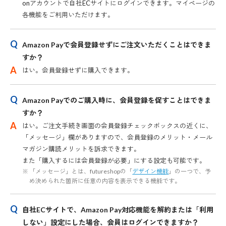
onアカウントで自社ECサイトにログインできます。マイページの
各機能をご利用いただけます。
Amazon Payで会員登録せずにご注文いただくことはできま
すか？
はい。会員登録せずに購入できます。
Amazon Payでのご購入時に、会員登録を促すことはできま
すか？
はい。ご注文手続き画面の会員登録チェックボックスの近くに、
「メッセージ」欄がありますので、会員登録のメリット・メール
マガジン購読メリットを訴求できます。
また「購入するには会員登録が必要」にする設定も可能です。
「メッセージ」とは、futureshopの「
デザイン機能
」の一つで、予
め決められた箇所に任意の内容を表示できる機能です。
自社ECサイトで、Amazon Pay対応機能を解約または「利用
しない」設定にした場合、会員はログインできますか？