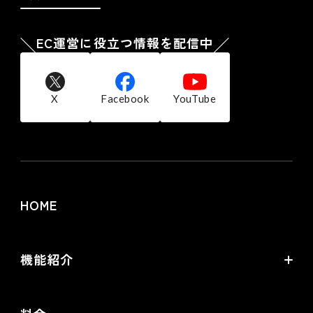
EC運営に役立つ情報を配信中
X
Facebook
YouTube
HOME
機能紹介
futureshopの強み