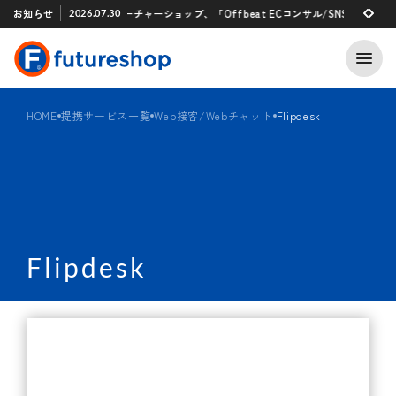
Xアプリ 「STAFF START」とのタグ連携を開始
お知らせ
フューチャーショップ、「Offbeat ECコンサル/SNSマーケティング
2026.07.30
2026.07.29
HOME
提携サービス一覧
Web接客/Webチャット
Flipdesk
Flipdesk