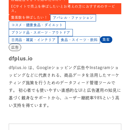
ECサイトで売上を伸ばしたいとお考えの方におすすめのサービ
ス。
集客数を伸ばしたい！
アパレル・ファッション
コスメ・健康食品・ダイエット
ブランド品・スポーツ・アウトドア
集客
日用品・雑貨・インテリア
食品・スイーツ・飲料
広告
dfplus.io
dfplus.io は、Googleショッピング広告やInstagramショ
ッピングなどに代表される、商品データを活用したマーケ
ティング施策を行うためのデータフィード管理ツールで
す。 初心者でも使いやすい直感的なUIと広告運用の知見に
基づく親身なサポートから、ユーザー継続率98%という高
い支持を得ています。