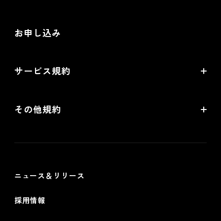
お役立ち動画
お問い合わせ
制作会社向けパートナー制度
お申し込み
導入検討Webミーティング
無料トライアル
サービス規約
リアル店舗の会員統合をご検討の方
futureshopサービス規約
その他規約
futureshop omni-channelサービス規約
個人情報保護方針
情報セキュリティ基本方針
ニュース＆リリース
採用情報