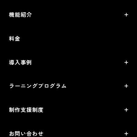
機能紹介
futureshopの強み
料金
オムニチャネル・OMO
commerce creator
導入事例
機能一覧
導入企業インタビュー
ラーニングプログラム
提携サービス一覧
導入企業一覧
ラーニングプログラムとは
開発中機能の一覧
制作支援制度
オープンセミナー一覧
EC事業支援体制
EC情報メディア
お問い合わせ
EC制作パートナー一覧