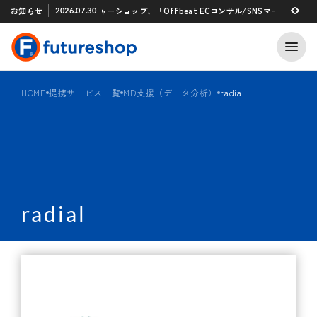
Xアプリ 「STAFF START」とのタグ連携を開始
お知らせ
フューチャーショップ、「Offbeat ECコンサル/SNSマーケティング支援
2026.07.30
2026.07.29
HOME
提携サービス一覧
MD支援（データ分析）
radial
radial