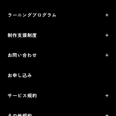
機能一覧
導入企業インタビュー
ラーニングプログラム
提携サービス一覧
導入企業一覧
ラーニングプログラムとは
開発中機能の一覧
制作支援制度
オープンセミナー一覧
EC事業支援体制
EC情報メディア
お問い合わせ
EC制作パートナー一覧
お役立ち動画
お問い合わせ
制作会社向けパートナー制度
お申し込み
導入検討Webミーティング
無料トライアル
サービス規約
リアル店舗の会員統合をご検討の方
futureshopサービス規約
その他規約