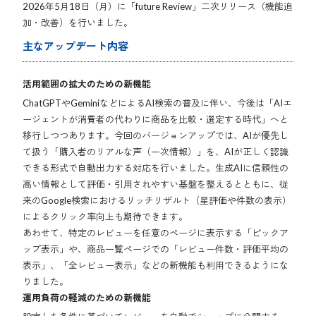
2026年5月18日（月）に「future Review」二次リリース（機能追
加・改善）を行いました。
主なアップデート内容
活用範囲の拡大のための新機能
ChatGPTやGeminiなどによるAI検索の普及に伴い、今後は「AIエ
ージェントが消費者の代わりに商品を比較・選定する時代」へと
移行しつつあります。今回のバージョンアップでは、AIが優先し
て扱う「購入者のリアルな声（一次情報）」を、AIが正しく認識
できる形式で自動出力する対応を行いました。生成AIに信頼性の
高い情報として評価・引用されやすい基盤を整えるとともに、従
来のGoogle検索におけるリッチリザルト（星評価や件数の表示）
によるクリック率向上も期待できます。
あわせて、特定のレビューを任意のページに表示する「ピックア
ップ表示」や、商品一覧ページでの「レビュー件数・評価平均の
表示」、「全レビュー表示」などの新機能も利用できるようにな
りました。
運用負荷の軽減のための新機能