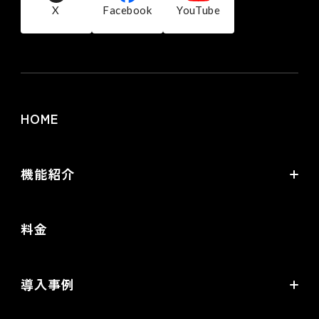
X
Facebook
YouTube
HOME
機能紹介
futureshopの強み
料金
オムニチャネル・OMO
commerce creator
導入事例
機能一覧
導入企業インタビュー