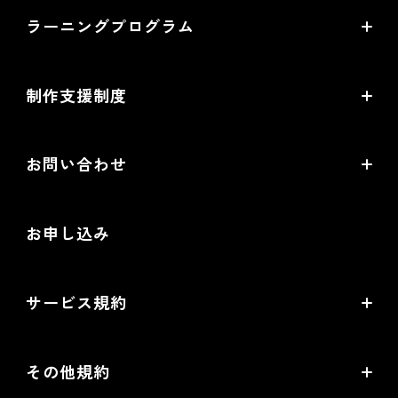
ラーニングプログラム
提携サービス一覧
導入企業一覧
ラーニングプログラムとは
開発中機能の一覧
制作支援制度
オープンセミナー一覧
EC事業支援体制
EC情報メディア
お問い合わせ
EC制作パートナー一覧
お役立ち動画
お問い合わせ
制作会社向けパートナー制度
お申し込み
導入検討Webミーティング
無料トライアル
サービス規約
リアル店舗の会員統合をご検討の方
futureshopサービス規約
その他規約
futureshop omni-channelサービス規約