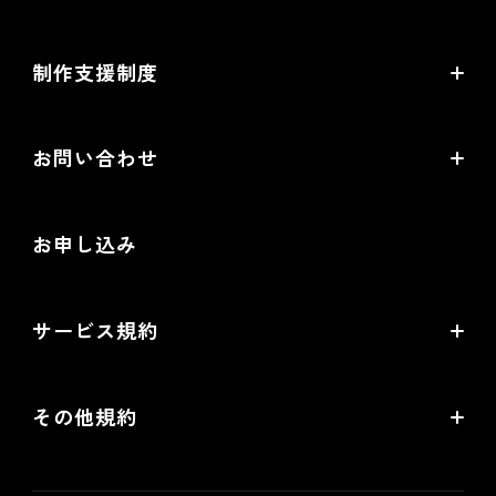
ラーニングプログラムとは
開発中機能の一覧
制作支援制度
オープンセミナー一覧
EC事業支援体制
EC情報メディア
お問い合わせ
EC制作パートナー一覧
お役立ち動画
お問い合わせ
制作会社向けパートナー制度
お申し込み
導入検討Webミーティング
無料トライアル
サービス規約
リアル店舗の会員統合をご検討の方
futureshopサービス規約
その他規約
futureshop omni-channelサービス規約
個人情報保護方針