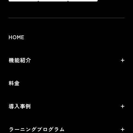
HOME
機能紹介
futureshopの強み
料金
オムニチャネル・OMO
commerce creator
導入事例
機能一覧
導入企業インタビュー
ラーニングプログラム
提携サービス一覧
導入企業一覧