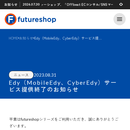
Xアプリ 「STAFF START」とのタグ連携を開始
お知らせ
フューチャーショップ、「Offbeat ECコンサル/SNSマーケティン
2026.07.30
2026.07.29
HOME
お知らせ
Edy（MobileEdy、CyberEdy）サービス提供終了のお知らせ
2023.08.31
ニュース
Edy（MobileEdy、CyberEdy）サー
ビス提供終了のお知らせ
平素はfutureshopシリーズをご利用いただき、誠にありがとうご
ざいます。